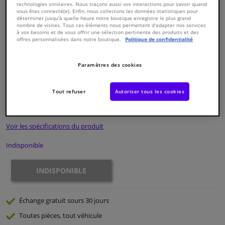
technologies similaires. Nous traçons aussi vos interactions pour savoir quand
vous êtes connecté(e). Enfin, nous collectons les données statistiques pour
déterminer jusqu'à quelle heure notre boutique enregistre le plus grand
Fenêtres & accessoires
nombre de visites. Tous ces éléments nous permettent d'adapter nos services
à vos besoins et de vous offrir une sélection pertinente des produits et des
offres personnalisées dans notre boutique.
Politique de confidentialité
Intérieur & ameublement
Paramètres des cookies
Numéro de produit d'origine:
0324163
Styling & Performance
Numéro de fabrication:
ADG03269N
EAN:
5050063626223
Tout refuser
Autoriser tous les cookies
€ 74,
18
Nettoyage & protection
TTC
Voir les spécifications du produit
Atelier & outils
Indisponible
Camping-car, moto & vélo
INDISPONIBLE
Promotions et réductions
Échange gratuit
sours 30 jours
Capteurs & électronique
Toutes pièces, tout véhicule