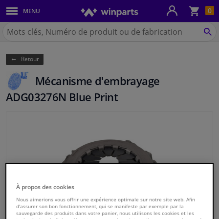
Pan
0
MENU
Carrosserie & tôles
Chercher
Winparts.be
CH
Feux & ampoules
(Wallonie)
Retour
Freinage
Mécanisme d'embrayage
Système d'échappement
ADG03276N Blue Print
Châssis & transmission
Refroidissement & chauffage
Pièces moteur & accessoires
À propos des cookies
Filtres & liquides
Nous aimerions vous offrir une expérience optimale sur notre site web. Afin
d'assurer son bon fonctionnement, qui se manifeste par exemple par la
sauvegarde des produits dans votre panier, nous utilisons les cookies et les
Bagages & transport