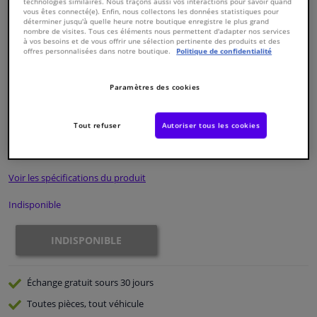
technologies similaires. Nous traçons aussi vos interactions pour savoir quand
vous êtes connecté(e). Enfin, nous collectons les données statistiques pour
déterminer jusqu'à quelle heure notre boutique enregistre le plus grand
Fenêtres & accessoires
nombre de visites. Tous ces éléments nous permettent d'adapter nos services
à vos besoins et de vous offrir une sélection pertinente des produits et des
offres personnalisées dans notre boutique.
Politique de confidentialité
Intérieur & ameublement
Paramètres des cookies
Numéro de produit d'origine:
0324170
Styling & Performance
Numéro de fabrication:
ADG03276N
EAN:
5050063626261
Tout refuser
Autoriser tous les cookies
€ 58,
93
Nettoyage & protection
TTC
Voir les spécifications du produit
Atelier & outils
Indisponible
Camping-car, moto & vélo
INDISPONIBLE
Promotions et réductions
Échange gratuit
sours 30 jours
Capteurs & électronique
Toutes pièces, tout véhicule