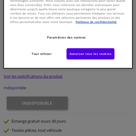
technologies similaires. Nous traçons aussi vos interactions pour savoir quand
vous êtes connecté(e). Enfin, nous collectons les données statistiques pour
déterminer jusqu'à quelle heure notre boutique enregistre le plus grand
Fenêtres & accessoires
nombre de visites. Tous ces éléments nous permettent d'adapter nos services
à vos besoins et de vous offrir une sélection pertinente des produits et des
offres personnalisées dans notre boutique.
Politique de confidentialité
Intérieur & ameublement
Paramètres des cookies
Numéro de produit d'origine:
0324173
Styling & Performance
Numéro de fabrication:
ADG03280N
EAN:
5050063610475
Tout refuser
Autoriser tous les cookies
€ 88,
48
Nettoyage & protection
TTC
Voir les spécifications du produit
Atelier & outils
Indisponible
Camping-car, moto & vélo
INDISPONIBLE
Promotions et réductions
Échange gratuit
sours 30 jours
Capteurs & électronique
Toutes pièces, tout véhicule