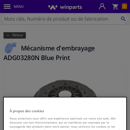
Pan
0
MENU
Carrosserie & tôles
Chercher
Winparts.be
CH
Feux & ampoules
(Wallonie)
Retour
Freinage
Mécanisme d'embrayage
Système d'échappement
ADG03280N Blue Print
Châssis & transmission
Refroidissement & chauffage
Pièces moteur & accessoires
À propos des cookies
Filtres & liquides
Nous aimerions vous offrir une expérience optimale sur notre site web. Afin
d'assurer son bon fonctionnement, qui se manifeste par exemple par la
sauvegarde des produits dans votre panier, nous utilisons les cookies et les
Bagages & transport