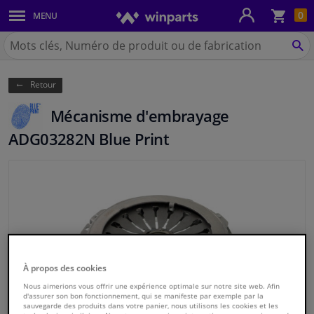
Pan
0
MENU
Carrosserie & tôles
Chercher
Winparts.be
CH
Feux & ampoules
(Wallonie)
Retour
Freinage
Mécanisme d'embrayage
Système d'échappement
ADG03282N Blue Print
Châssis & transmission
Refroidissement & chauffage
Pièces moteur & accessoires
À propos des cookies
Filtres & liquides
Nous aimerions vous offrir une expérience optimale sur notre site web. Afin
d'assurer son bon fonctionnement, qui se manifeste par exemple par la
sauvegarde des produits dans votre panier, nous utilisons les cookies et les
Bagages & transport