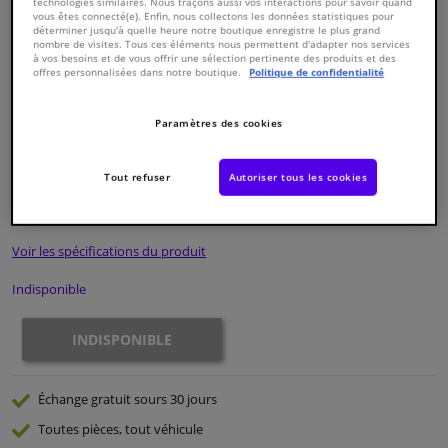
technologies similaires. Nous traçons aussi vos interactions pour savoir quand
vous êtes connecté(e). Enfin, nous collectons les données statistiques pour
déterminer jusqu'à quelle heure notre boutique enregistre le plus grand
Fenêtres & accessoires
nombre de visites. Tous ces éléments nous permettent d'adapter nos services
à vos besoins et de vous offrir une sélection pertinente des produits et des
offres personnalisées dans notre boutique.
Politique de confidentialité
Intérieur & ameublement
Paramètres des cookies
Numéro de produit d'origine:
0324175
Styling & Performance
Numéro de fabrication:
ADG03282N
EAN:
5050063626292
Tout refuser
Autoriser tous les cookies
€ 75,
86
Nettoyage & protection
TTC
Voir les spécifications du produit
Atelier & outils
Indisponible
Camping-car, moto & vélo
INDISPONIBLE
Promotions et réductions
Échange gratuit
sours 30 jours
Capteurs & électronique
Toutes pièces, tout véhicule