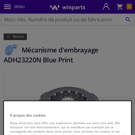
Pan
0
MENU
Carrosserie & tôles
Chercher
Winparts.be
CH
Feux & ampoules
(Wallonie)
Retour
Freinage
Mécanisme d'embrayage
Système d'échappement
ADH23220N Blue Print
Châssis & transmission
Refroidissement & chauffage
Pièces moteur & accessoires
À propos des cookies
Filtres & liquides
Nous aimerions vous offrir une expérience optimale sur notre site web. Afin
d'assurer son bon fonctionnement, qui se manifeste par exemple par la
sauvegarde des produits dans votre panier, nous utilisons les cookies et les
Bagages & transport