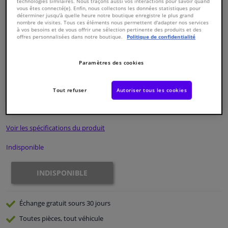
technologies similaires. Nous traçons aussi vos interactions pour savoir quand
vous êtes connecté(e). Enfin, nous collectons les données statistiques pour
déterminer jusqu'à quelle heure notre boutique enregistre le plus grand
Fenêtres & accessoires
nombre de visites. Tous ces éléments nous permettent d'adapter nos services
à vos besoins et de vous offrir une sélection pertinente des produits et des
offres personnalisées dans notre boutique.
Politique de confidentialité
Intérieur & ameublement
Paramètres des cookies
Numéro de produit d'origine:
0324202
Styling & Performance
Numéro de fabrication:
ADH23220N
EAN:
5050063604313
Tout refuser
Autoriser tous les cookies
€ 76,
44
Nettoyage & protection
TTC
Voir les spécifications du produit
Atelier & outils
Indisponible
Camping-car, moto & vélo
INDISPONIBLE
Promotions et réductions
Échange gratuit
sours 30 jours
Capteurs & électronique
Toutes pièces, tout véhicule