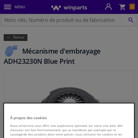
Pan
0
MENU
Carrosserie & tôles
Chercher
Winparts.be
CH
Feux & ampoules
(Wallonie)
Retour
Freinage
Mécanisme d'embrayage
Système d'échappement
ADH23230N Blue Print
Châssis & transmission
Refroidissement & chauffage
Pièces moteur & accessoires
À propos des cookies
Filtres & liquides
Nous aimerions vous offrir une expérience optimale sur notre site web. Afin
d'assurer son bon fonctionnement, qui se manifeste par exemple par la
sauvegarde des produits dans votre panier, nous utilisons les cookies et les
Bagages & transport