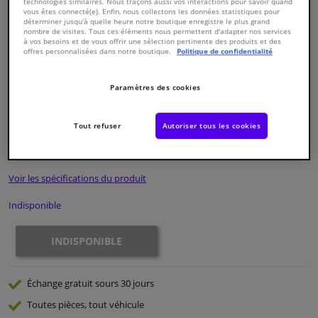
technologies similaires. Nous traçons aussi vos interactions pour savoir quand
vous êtes connecté(e). Enfin, nous collectons les données statistiques pour
déterminer jusqu'à quelle heure notre boutique enregistre le plus grand
Fenêtres & accessoires
nombre de visites. Tous ces éléments nous permettent d'adapter nos services
à vos besoins et de vous offrir une sélection pertinente des produits et des
offres personnalisées dans notre boutique.
Politique de confidentialité
Intérieur & ameublement
Paramètres des cookies
Numéro de produit d'origine:
0324206
Styling & Performance
Numéro de fabrication:
ADH23230N
EAN:
5050063610536
Tout refuser
Autoriser tous les cookies
€ 93,
10
Nettoyage & protection
TTC
Voir les spécifications du produit
Atelier & outils
Indisponible
Camping-car, moto & vélo
INDISPONIBLE
Promotions et réductions
Échange gratuit
sours 30 jours
Capteurs & électronique
Toutes pièces, tout véhicule