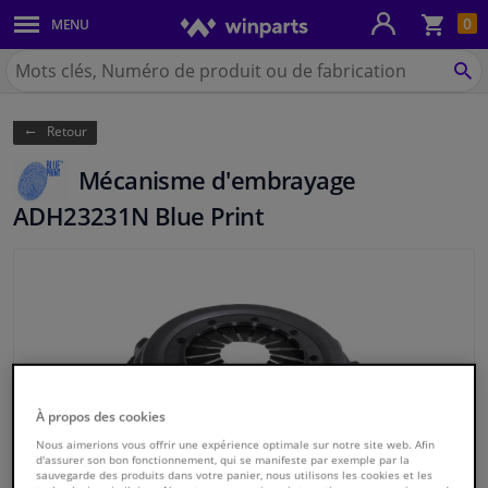
Pan
0
MENU
Carrosserie & tôles
Chercher
Winparts.be
CH
Feux & ampoules
(Wallonie)
Retour
Freinage
Mécanisme d'embrayage
Système d'échappement
ADH23231N Blue Print
Châssis & transmission
Refroidissement & chauffage
Pièces moteur & accessoires
À propos des cookies
Filtres & liquides
Nous aimerions vous offrir une expérience optimale sur notre site web. Afin
d'assurer son bon fonctionnement, qui se manifeste par exemple par la
sauvegarde des produits dans votre panier, nous utilisons les cookies et les
Bagages & transport