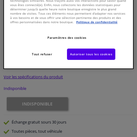
technologies similaires. Nous traçons aussi vos interactions pour savoir quand
vous êtes connecté(e). Enfin, nous collectons les données statistiques pour
déterminer jusqu'à quelle heure notre boutique enregistre le plus grand
Fenêtres & accessoires
nombre de visites. Tous ces éléments nous permettent d'adapter nos services
à vos besoins et de vous offrir une sélection pertinente des produits et des
offres personnalisées dans notre boutique.
Politique de confidentialité
Intérieur & ameublement
Paramètres des cookies
Numéro de produit d'origine:
0324207
Styling & Performance
Numéro de fabrication:
ADH23231N
EAN:
5050063610543
Tout refuser
Autoriser tous les cookies
€ 116,
67
Nettoyage & protection
TTC
Voir les spécifications du produit
Atelier & outils
Indisponible
Camping-car, moto & vélo
INDISPONIBLE
Promotions et réductions
Échange gratuit
sours 30 jours
Capteurs & électronique
Toutes pièces, tout véhicule