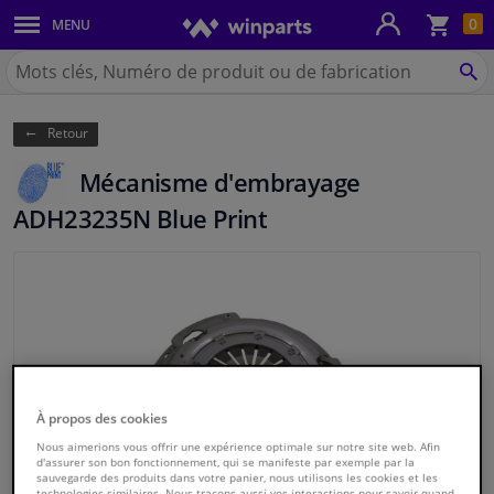
Pan
0
MENU
Carrosserie & tôles
Chercher
Winparts.be
CH
Feux & ampoules
(Wallonie)
Retour
Freinage
Mécanisme d'embrayage
Système d'échappement
ADH23235N Blue Print
Châssis & transmission
Refroidissement & chauffage
Pièces moteur & accessoires
À propos des cookies
Filtres & liquides
Nous aimerions vous offrir une expérience optimale sur notre site web. Afin
d'assurer son bon fonctionnement, qui se manifeste par exemple par la
sauvegarde des produits dans votre panier, nous utilisons les cookies et les
Bagages & transport
technologies similaires. Nous traçons aussi vos interactions pour savoir quand