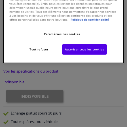
vous êtes connecté(e). Enfin, nous collectons les données statistiques pour
déterminer jusqu'à quelle heure notre boutique enregistre le plus grand
nombre de visites. Tous ces éléments nous permettent d'adapter nos services
Fenêtres & accessoires
à vos besoins et de vous offrir une sélection pertinente des produits et des
offres personnalisées dans notre boutique.
Politique de confidentialité
Intérieur & ameublement
Paramètres des cookies
Numéro de produit d'origine:
0324209
Nettoyage & protection
Numéro de fabrication:
ADH23235N
EAN:
5050063626452
Tout refuser
Autoriser tous les cookies
€ 73,
98
Atelier & outils
TTC
Voir les spécifications du produit
Camping-car, moto & vélo
Indisponible
Promotions et réductions
INDISPONIBLE
Capteurs & électronique
Échange gratuit
sours 30 jours
Toutes pièces, tout véhicule