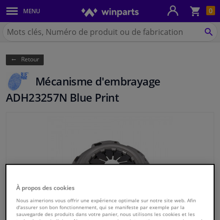
Pan
0
MENU
Carrosserie & tôles
Chercher
Winparts.be
CH
Feux & ampoules
(Wallonie)
Retour
Freinage
Mécanisme d'embrayage
Système d'échappement
ADH23257N Blue Print
Châssis & transmission
Refroidissement & chauffage
Pièces moteur & accessoires
À propos des cookies
Filtres & liquides
Nous aimerions vous offrir une expérience optimale sur notre site web. Afin
d'assurer son bon fonctionnement, qui se manifeste par exemple par la
sauvegarde des produits dans votre panier, nous utilisons les cookies et les
Bagages & transport