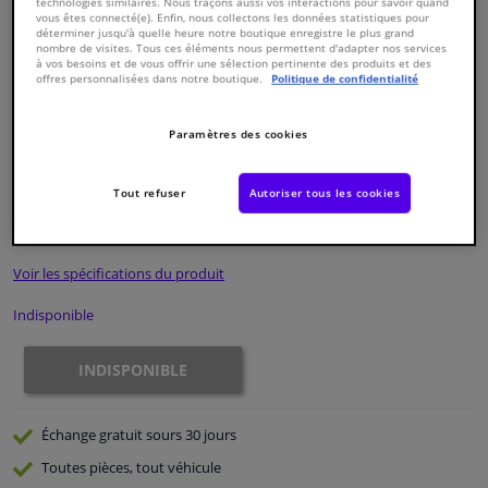
technologies similaires. Nous traçons aussi vos interactions pour savoir quand
vous êtes connecté(e). Enfin, nous collectons les données statistiques pour
déterminer jusqu'à quelle heure notre boutique enregistre le plus grand
Fenêtres & accessoires
nombre de visites. Tous ces éléments nous permettent d'adapter nos services
à vos besoins et de vous offrir une sélection pertinente des produits et des
offres personnalisées dans notre boutique.
Politique de confidentialité
Intérieur & ameublement
Paramètres des cookies
Numéro de produit d'origine:
0324224
Styling & Performance
Numéro de fabrication:
ADH23257N
EAN:
5050063626513
Tout refuser
Autoriser tous les cookies
€ 184,
06
Nettoyage & protection
TTC
Voir les spécifications du produit
Atelier & outils
Indisponible
Camping-car, moto & vélo
INDISPONIBLE
Promotions et réductions
Échange gratuit
sours 30 jours
Capteurs & électronique
Toutes pièces, tout véhicule