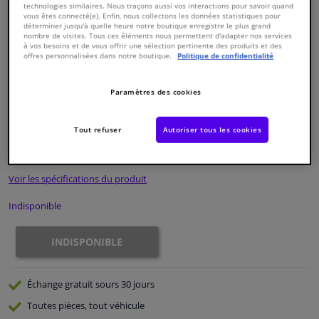
technologies similaires. Nous traçons aussi vos interactions pour savoir quand
vous êtes connecté(e). Enfin, nous collectons les données statistiques pour
déterminer jusqu'à quelle heure notre boutique enregistre le plus grand
Fenêtres & accessoires
nombre de visites. Tous ces éléments nous permettent d'adapter nos services
à vos besoins et de vous offrir une sélection pertinente des produits et des
offres personnalisées dans notre boutique.
Politique de confidentialité
Intérieur & ameublement
Paramètres des cookies
Numéro de produit d'origine:
0324246
Nettoyage & protection
Numéro de fabrication:
ADK83224N
EAN:
5050063604436
Tout refuser
Autoriser tous les cookies
€ 141,
34
Atelier & outils
TTC
Voir les spécifications du produit
Camping-car, moto & vélo
Indisponible
Promotions et réductions
INDISPONIBLE
Capteurs & électronique
Échange gratuit
sours 30 jours
Toutes pièces, tout véhicule