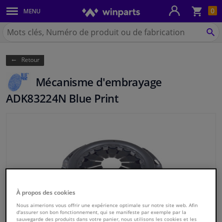
Pan
0
MENU
Carrosserie & tôles
Chercher
Winparts.be
CH
Feux & ampoules
(Wallonie)
Retour
Freinage
Mécanisme d'embrayage
Système d'échappement
ADK83224N Blue Print
Châssis & transmission
Refroidissement & chauffage
Pièces moteur & accessoires
À propos des cookies
Filtres & liquides
Nous aimerions vous offrir une expérience optimale sur notre site web. Afin
d'assurer son bon fonctionnement, qui se manifeste par exemple par la
Bagages & transport
sauvegarde des produits dans votre panier, nous utilisons les cookies et les