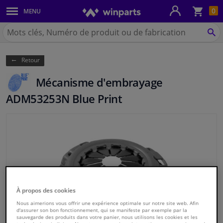
Pan
0
MENU
Carrosserie & tôles
Chercher
Winparts.be
CH
Feux & ampoules
(Wallonie)
Retour
Freinage
Mécanisme d'embrayage
Système d'échappement
ADM53253N Blue Print
Châssis & transmission
Refroidissement & chauffage
Pièces moteur & accessoires
À propos des cookies
Filtres & liquides
Nous aimerions vous offrir une expérience optimale sur notre site web. Afin
d'assurer son bon fonctionnement, qui se manifeste par exemple par la
sauvegarde des produits dans votre panier, nous utilisons les cookies et les
Bagages & transport