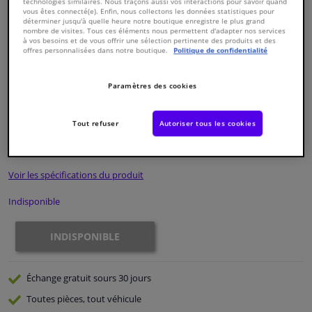
technologies similaires. Nous traçons aussi vos interactions pour savoir quand
vous êtes connecté(e). Enfin, nous collectons les données statistiques pour
déterminer jusqu'à quelle heure notre boutique enregistre le plus grand
Fenêtres & accessoires
nombre de visites. Tous ces éléments nous permettent d'adapter nos services
à vos besoins et de vous offrir une sélection pertinente des produits et des
offres personnalisées dans notre boutique.
Politique de confidentialité
Intérieur & ameublement
Paramètres des cookies
Numéro de produit d'origine:
0324281
Styling & Performance
Numéro de fabrication:
ADM53253N
EAN:
5050063201550
Tout refuser
Autoriser tous les cookies
€ 52,
24
Nettoyage & protection
TTC
Voir les spécifications du produit
Atelier & outils
Indisponible
Camping-car, moto & vélo
INDISPONIBLE
Promotions et réductions
Échange gratuit
sours 30 jours
Capteurs & électronique
Toutes pièces, tout véhicule