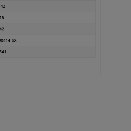
142
15
42
00414-SX
541