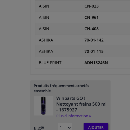
AISIN
CN-023
AISIN
CN-961
AISIN
CN-408
ASHIKA
70-01-142
ASHIKA
70-01-115
BLUE PRINT
ADN13246N
Produits fréquemment achetés
ensemble
Winparts GO !
Nettoyant freins 500 ml
- 1675927
Plus d'information »
AJOUTER
€ 2,
99