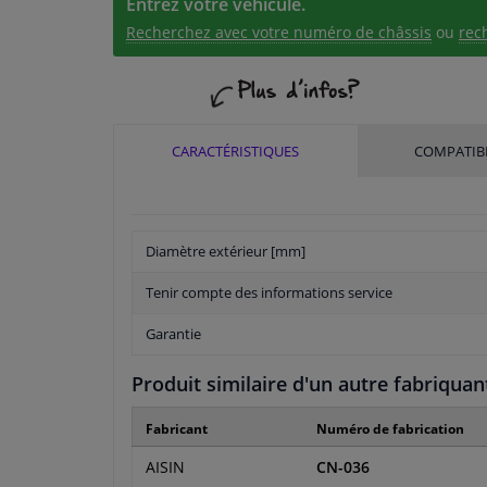
Entrez votre véhicule.
Recherchez avec votre numéro de châssis
ou
rec
CARACTÉRISTIQUES
COMPATIBI
Diamètre extérieur [mm]
Tenir compte des informations service
Garantie
Produit similaire d'un autre fabriquan
Fabricant
Numéro de fabrication
AISIN
CN-036