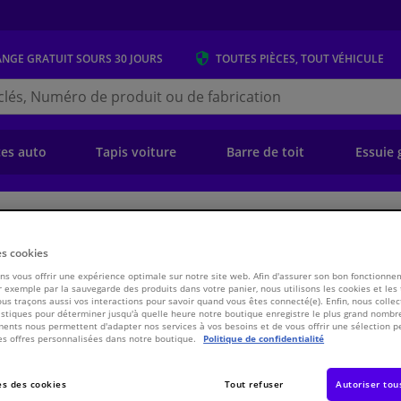
ANGE GRATUIT
SOURS 30 JOURS
TOUTES PIÈCES, TOUT VÉHICULE
r
s.be
e)
ces auto
Tapis voiture
Barre de toit
Essuie 
ansmission
Chassis & Système de propulsion/traction
Embrayage
Kit d
es cookies
s vous offrir une expérience optimale sur notre site web. Afin d'assurer son bon fonctionne
e ADN13246N Blue Print
 exemple par la sauvegarde des produits dans votre panier, nous utilisons les cookies et les
ous traçons aussi vos interactions pour savoir quand vous êtes connecté(e). Enfin, nous collec
stiques pour déterminer jusqu'à quelle heure notre boutique enregistre le plus grand nombre
ents nous permettent d'adapter nos services à vos besoins et de vous offrir une sélection p
€ 53,
es offres personnalisées dans notre boutique.
Politique de confidentialité
49
TT
s des cookies
Voir les spécific
Tout refuser
Autoriser tou