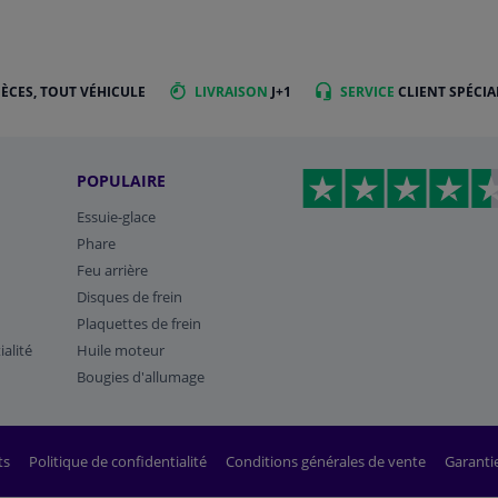
IÈCES, TOUT VÉHICULE
LIVRAISON
J+1
SERVICE
CLIENT SPÉCIA
POPULAIRE
Essuie-glace
Phare
Feu arrière
Disques de frein
Plaquettes de frein
ialité
Huile moteur
Bougies d'allumage
ts
Politique de confidentialité
Conditions générales de vente
Garanti