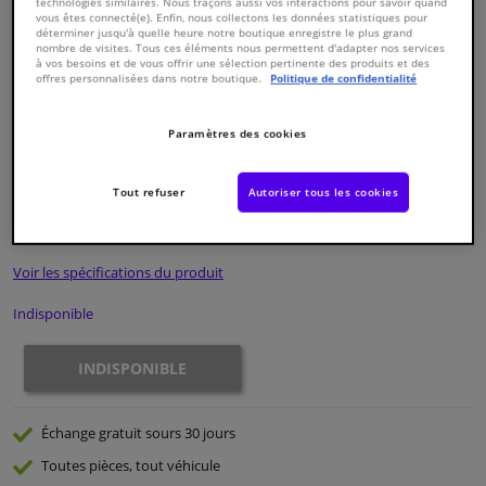
technologies similaires. Nous traçons aussi vos interactions pour savoir quand
vous êtes connecté(e). Enfin, nous collectons les données statistiques pour
déterminer jusqu'à quelle heure notre boutique enregistre le plus grand
Fenêtres & accessoires
nombre de visites. Tous ces éléments nous permettent d'adapter nos services
à vos besoins et de vous offrir une sélection pertinente des produits et des
offres personnalisées dans notre boutique.
Politique de confidentialité
Intérieur & ameublement
Paramètres des cookies
Numéro de produit d'origine:
0324336
Styling & Performance
Numéro de fabrication:
ADS73211N
EAN:
5050063627022
Tout refuser
Autoriser tous les cookies
€ 73,
77
Nettoyage & protection
TTC
Voir les spécifications du produit
Atelier & outils
Indisponible
Camping-car, moto & vélo
INDISPONIBLE
Promotions et réductions
Échange gratuit
sours 30 jours
Capteurs & électronique
Toutes pièces, tout véhicule