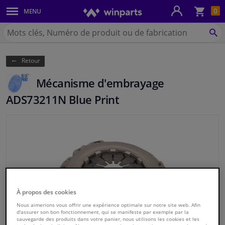
Pan
0
MENU
Carrosserie & tôles
Chercher
Winparts.be
CH
Feux & ampoules
(Wallonie)
Retour
Freinage
Mécanisme d'embrayage
Système d'échappement
ADS73211N Blue Print
Châssis & transmission
Refroidissement & chauffage
Pièces moteur & accessoires
À propos des cookies
Filtres & liquides
Nous aimerions vous offrir une expérience optimale sur notre site web. Afin
d'assurer son bon fonctionnement, qui se manifeste par exemple par la
sauvegarde des produits dans votre panier, nous utilisons les cookies et les
Bagages & transport