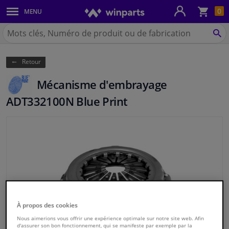
Pan
0
MENU
Carrosserie & tôles
Chercher
Winparts.be
CH
Feux & ampoules
(Wallonie)
Retour
Freinage
Mécanisme d'embrayage
Système d'échappement
ADT332100N Blue Print
Châssis & transmission
Refroidissement & chauffage
Pièces moteur & accessoires
Filtres & liquides
À propos des cookies
Nous aimerions vous offrir une expérience optimale sur notre site web. Afin
Bagages & transport
d'assurer son bon fonctionnement, qui se manifeste par exemple par la