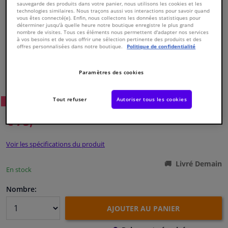
sauvegarde des produits dans votre panier, nous utilisons les cookies et les
technologies similaires. Nous traçons aussi vos interactions pour savoir quand
vous êtes connecté(e). Enfin, nous collectons les données statistiques pour
Fenêtres & accessoires
déterminer jusqu'à quelle heure notre boutique enregistre le plus grand
nombre de visites. Tous ces éléments nous permettent d'adapter nos services
à vos besoins et de vous offrir une sélection pertinente des produits et des
offres personnalisées dans notre boutique.
Politique de confidentialité
Intérieur & ameublement
Numéro de produit d'origine:
0324356
Paramètres des cookies
Nettoyage & protection
Numéro de fabrication:
ADT332100N
EAN:
5050063604030
Tout refuser
Autoriser tous les cookies
17
Prix conseillé: € 142,
Atelier & outils
WINPRICE
€ 75,
54
TTC
Camping-car, moto & vélo
Voir les spécifications du produit
Promotions et réductions
Livré Demain
En stock
Capteurs & électronique
Nombre:
AJOUTER AU PANIER