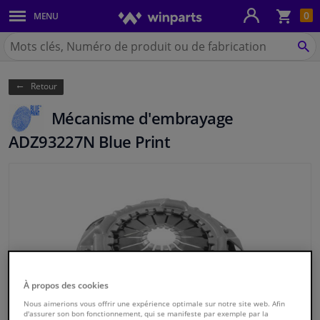
Pan
0
MENU
Carrosserie & tôles
Chercher
Winparts.be
CH
Feux & ampoules
(Wallonie)
Retour
Freinage
Mécanisme d'embrayage
Système d'échappement
ADZ93227N Blue Print
Châssis & transmission
Refroidissement & chauffage
Pièces moteur & accessoires
Filtres & liquides
À propos des cookies
Nous aimerions vous offrir une expérience optimale sur notre site web. Afin
d'assurer son bon fonctionnement, qui se manifeste par exemple par la
Bagages & transport