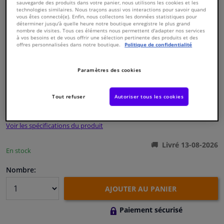
sauvegarde des produits dans votre panier, nous utilisons les cookies et les
technologies similaires. Nous traçons aussi vos interactions pour savoir quand
vous êtes connecté(e). Enfin, nous collectons les données statistiques pour
Fenêtres & accessoires
déterminer jusqu'à quelle heure notre boutique enregistre le plus grand
nombre de visites. Tous ces éléments nous permettent d'adapter nos services
à vos besoins et de vous offrir une sélection pertinente des produits et des
offres personnalisées dans notre boutique.
Politique de confidentialité
Intérieur & ameublement
Numéro de produit d'origine:
0324435
Paramètres des cookies
Styling & Performance
Numéro de fabrication:
ADZ93227N
EAN:
5050063105261
Tout refuser
Autoriser tous les cookies
€ 354,
19
Nettoyage & protection
TTC
Voir les spécifications du produit
Atelier & outils
Livré 13-08-2026
En stock
Camping-car, moto & vélo
Nombre:
Promotions et réductions
AJOUTER AU PANIER
Capteurs & électronique
Paiement sécurisé