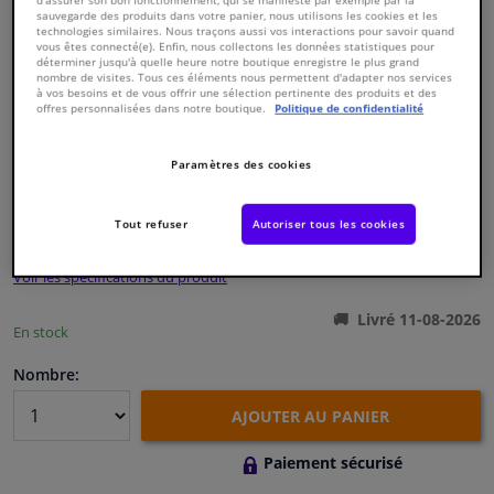
sauvegarde des produits dans votre panier, nous utilisons les cookies et les
technologies similaires. Nous traçons aussi vos interactions pour savoir quand
vous êtes connecté(e). Enfin, nous collectons les données statistiques pour
Fenêtres & accessoires
déterminer jusqu'à quelle heure notre boutique enregistre le plus grand
nombre de visites. Tous ces éléments nous permettent d'adapter nos services
à vos besoins et de vous offrir une sélection pertinente des produits et des
Intérieur & ameublement
offres personnalisées dans notre boutique.
Politique de confidentialité
Numéro de produit d'origine:
0123512
Styling & Performance
Paramètres des cookies
Numéro de fabrication:
01112
EAN:
4027816011125
€ 11,
20
Nettoyage & protection
Tout refuser
Autoriser tous les cookies
TTC
Voir les spécifications du produit
Atelier & outils
Livré 11-08-2026
En stock
Camping-car, moto & vélo
Nombre:
Promotions et réductions
AJOUTER AU PANIER
Capteurs & électronique
Paiement sécurisé