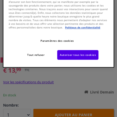
d'assurer son bon fonctionnement, qui se manifeste par exemple par la
sauvegarde des produits dans votre panier, nous utilisons les cookies et les
technologies similaires. Nous traçons aussi vos interactions pour savoir quand
Fenêtres & accessoires
vous êtes connecté(e). Enfin, nous collectons les données statistiques pour
déterminer jusqu'à quelle heure notre boutique enregistre le plus grand
nombre de visites. Tous ces éléments nous permettent d'adapter nos services
à vos besoins et de vous offrir une sélection pertinente des produits et des
Intérieur & ameublement
offres personnalisées dans notre boutique.
Politique de confidentialité
Styling & Performance
Paramètres des cookies
Numéro de produit d'origine:
0123669
Numéro de fabrication:
01171
EAN:
4027816011712
Nettoyage & protection
Tout refuser
Autoriser tous les cookies
79
Prix conseillé: € 28,
WINPRICE
Atelier & outils
€ 13,
99
TTC
Camping-car, moto & vélo
Voir les spécifications du produit
Livré Demain
Promotions et réductions
En stock
Nombre:
Capteurs & électronique
AJOUTER AU PANIER