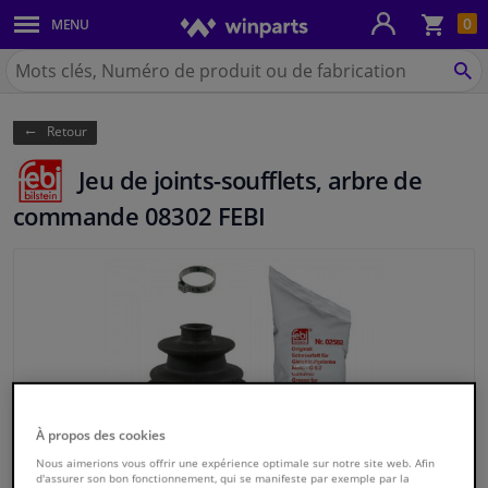
Pan
0
MENU
Carrosserie & tôles
Chercher
Winparts.be
CH
Feux & ampoules
(Wallonie)
Retour
Freinage
Jeu de joints-soufflets, arbre de
Système d'échappement
commande 08302 FEBI
Châssis & transmission
Refroidissement & chauffage
Pièces moteur & accessoires
Filtres & liquides
À propos des cookies
Nous aimerions vous offrir une expérience optimale sur notre site web. Afin
Bagages & transport
d'assurer son bon fonctionnement, qui se manifeste par exemple par la