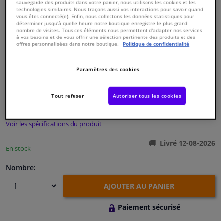
sauvegarde des produits dans votre panier, nous utilisons les cookies et les
technologies similaires. Nous traçons aussi vos interactions pour savoir quand
vous êtes connecté(e). Enfin, nous collectons les données statistiques pour
Fenêtres & accessoires
déterminer jusqu'à quelle heure notre boutique enregistre le plus grand
nombre de visites. Tous ces éléments nous permettent d'adapter nos services
à vos besoins et de vous offrir une sélection pertinente des produits et des
offres personnalisées dans notre boutique.
Politique de confidentialité
Intérieur & ameublement
Numéro de produit d'origine:
0123654
Paramètres des cookies
Styling & Performance
Numéro de fabrication:
08302
EAN:
4027816083023
Tout refuser
Autoriser tous les cookies
€ 9,
23
Nettoyage & protection
TTC
Voir les spécifications du produit
Atelier & outils
Livré 12-08-2026
En stock
Camping-car, moto & vélo
Nombre:
Promotions et réductions
AJOUTER AU PANIER
Capteurs & électronique
Paiement sécurisé