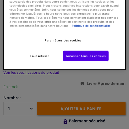
sauvegarde des produits dans votre panier, nous utilisons les cookies et les
technologies similaires. Nous traçons aussi vos interactions pour savoir quand
vous êtes connecté(e). Enfin, nous collectons les données statistiques pour
Fenêtres & accessoires
déterminer jusqu'à quelle heure notre boutique enregistre le plus grand
nombre de visites. Tous ces éléments nous permettent d'adapter nos services
à vos besoins et de vous offrir une sélection pertinente des produits et des
offres personnalisées dans notre boutique.
Politique de confidentialité
Intérieur & ameublement
Numéro de produit d'origine:
0123482
Paramètres des cookies
Nettoyage & protection
Numéro de fabrication:
14777
EAN:
4027816147770
Tout refuser
Autoriser tous les cookies
€ 9,
98
Atelier & outils
TTC
Voir les spécifications du produit
Camping-car, moto & vélo
Livré Après-demain
En stock
Promotions et réductions
Nombre:
Capteurs & électronique
AJOUTER AU PANIER
Paiement sécurisé