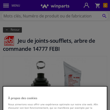
Pan
0
MENU
Carrosserie & tôles
Chercher
Winparts.be
CH
Feux & ampoules
(Wallonie)
Retour
Freinage
Jeu de joints-soufflets, arbre de
Système d'échappement
commande 14777 FEBI
Châssis & transmission
Refroidissement & chauffage
Pièces moteur & accessoires
Filtres & liquides
À propos des cookies
Nous aimerions vous offrir une expérience optimale sur notre site web. Afin
Bagages & transport
d'assurer son bon fonctionnement, qui se manifeste par exemple par la