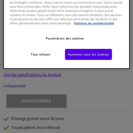
technologies similaires. Nous traçons aussi vos interactions pour savoir quand
vous êtes connecté(e). Enfin, nous collectons les données statistiques pour
déterminer jusqu'à quelle heure notre boutique enregistre le plus grand
Fenêtres & accessoires
nombre de visites. Tous ces éléments nous permettent d'adapter nos services
à vos besoins et de vous offrir une sélection pertinente des produits et des
offres personnalisées dans notre boutique.
Politique de confidentialité
Intérieur & ameublement
Paramètres des cookies
Numéro de produit d'origine:
0123585
Styling & Performance
Numéro de fabrication:
18775
EAN:
4027816187752
Tout refuser
Autoriser tous les cookies
€ 7,
45
Nettoyage & protection
TTC
Voir les spécifications du produit
Atelier & outils
Indisponible
Camping-car, moto & vélo
INDISPONIBLE
Promotions et réductions
Échange gratuit
sours 30 jours
Capteurs & électronique
Toutes pièces, tout véhicule