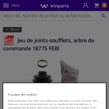
Pan
0
MENU
Carrosserie & tôles
Chercher
Winparts.be
CH
Feux & ampoules
(Wallonie)
Retour
Freinage
Jeu de joints-soufflets, arbre de
Système d'échappement
commande 18775 FEBI
Châssis & transmission
Refroidissement & chauffage
Pièces moteur & accessoires
Filtres & liquides
À propos des cookies
Nous aimerions vous offrir une expérience optimale sur notre site web. Afin
d'assurer son bon fonctionnement, qui se manifeste par exemple par la
Bagages & transport
sauvegarde des produits dans votre panier, nous utilisons les cookies et les