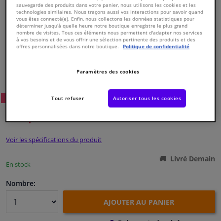
sauvegarde des produits dans votre panier, nous utilisons les cookies et les
technologies similaires. Nous traçons aussi vos interactions pour savoir quand
vous êtes connecté(e). Enfin, nous collectons les données statistiques pour
Fenêtres & accessoires
déterminer jusqu'à quelle heure notre boutique enregistre le plus grand
nombre de visites. Tous ces éléments nous permettent d'adapter nos services
à vos besoins et de vous offrir une sélection pertinente des produits et des
offres personnalisées dans notre boutique.
Politique de confidentialité
Intérieur & ameublement
Numéro de produit d'origine:
0123623
Paramètres des cookies
Styling & Performance
Numéro de fabrication:
22019
EAN:
4027816220190
26
Tout refuser
Autoriser tous les cookies
Prix conseillé: € 36,
Nettoyage & protection
WINPRICE
€ 16,
06
TTC
Atelier & outils
Voir les spécifications du produit
Camping-car, moto & vélo
Livré Demain
En stock
Promotions et réductions
Nombre:
AJOUTER AU PANIER
Capteurs & électronique