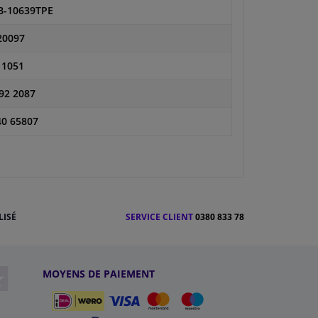
B-10639TPE
20097
11051
92 2087
40 65807
LISÉ
SERVICE CLIENT
0380 833 78
MOYENS DE PAIEMENT