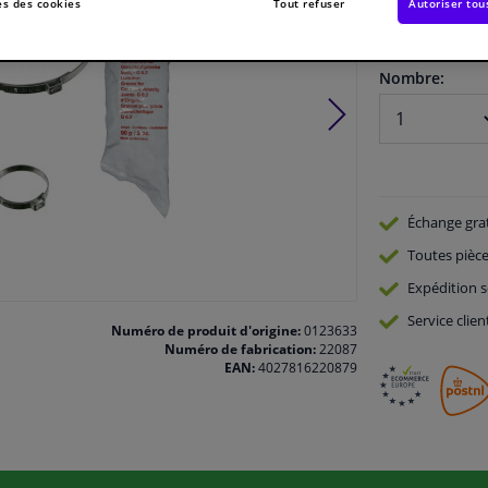
s des cookies
Tout refuser
Autoriser tou
En stock
Nombre:
Échange gra
Toutes pièce
Expédition s
Service
clien
Numéro de produit d'origine:
0123633
Numéro de fabrication:
22087
EAN:
4027816220879