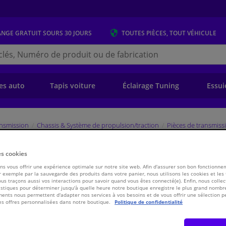
ANGE GRATUIT
SOURS 30 JOURS
TOUTES PIÈCES, TOUT VÉHICULE
r
s.be
e)
es auto
Tapis voiture
Éclairage Tuning
Essui
ansmission
Chassis & Système de propulsion/traction
Pièces de transmiss
es cookies
, arbre de commande 22087 FEBI
s vous offrir une expérience optimale sur notre site web. Afin d'assurer son bon fonctionne
 exemple par la sauvegarde des produits dans votre panier, nous utilisons les cookies et les
ous traçons aussi vos interactions pour savoir quand vous êtes connecté(e). Enfin, nous collec
stiques pour déterminer jusqu'à quelle heure notre boutique enregistre le plus grand nombre
€ 13,
71
TT
ents nous permettent d'adapter nos services à vos besoins et de vous offrir une sélection p
es offres personnalisées dans notre boutique.
Politique de confidentialité
Voir les spécific