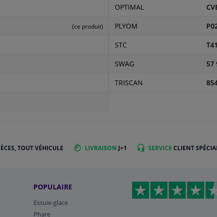
OPTIMAL
CV
PLYOM
P0
(ce produit)
STC
T4
SWAG
57 
TRISCAN
85
IÈCES, TOUT VÉHICULE
LIVRAISON
J+1
SERVICE
CLIENT SPÉCIA
POPULAIRE
Essuie-glace
Phare