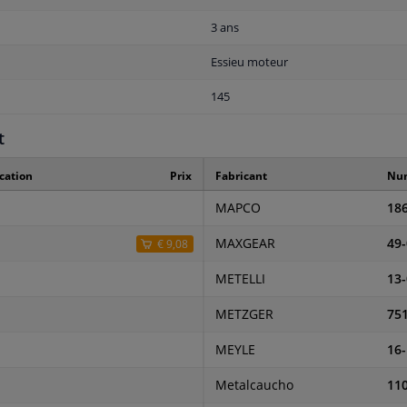
3 ans
Essieu moteur
145
t
cation
Prix
Fabricant
Num
MAPCO
18
MAXGEAR
49
€ 9,08
METELLI
13
METZGER
751
MEYLE
16-
Metalcaucho
11