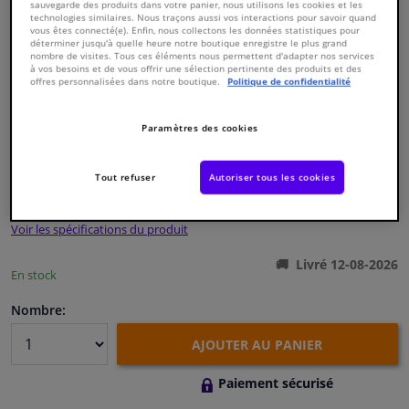
sauvegarde des produits dans votre panier, nous utilisons les cookies et les
technologies similaires. Nous traçons aussi vos interactions pour savoir quand
vous êtes connecté(e). Enfin, nous collectons les données statistiques pour
Fenêtres & accessoires
déterminer jusqu'à quelle heure notre boutique enregistre le plus grand
nombre de visites. Tous ces éléments nous permettent d'adapter nos services
à vos besoins et de vous offrir une sélection pertinente des produits et des
offres personnalisées dans notre boutique.
Politique de confidentialité
Intérieur & ameublement
Numéro de produit d'origine:
0123472
Paramètres des cookies
Styling & Performance
Numéro de fabrication:
24137
EAN:
4027816241379
Tout refuser
Autoriser tous les cookies
€ 10,
02
Nettoyage & protection
TTC
Voir les spécifications du produit
Atelier & outils
Livré 12-08-2026
En stock
Camping-car, moto & vélo
Nombre:
Promotions et réductions
AJOUTER AU PANIER
Capteurs & électronique
Paiement sécurisé