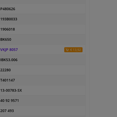
P480626
193B0033
1906018
BK650
VKJP 8057
€ 13,92
IBK53.006
22280
T401147
13-00783-SX
40 92 9571
207 493