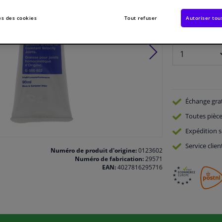
En stock
s des cookies
Tout refuser
Autoriser tou
Nombre:
Échange gra
Toutes pièce
Expédition s
Service
clien
Numéro de produit d'origine:
0123602
Numéro de fabrication:
29571
EAN:
4027816295716