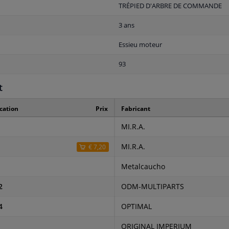
TRÉPIED D'ARBRE DE COMMANDE
3 ans
Essieu moteur
93
t
cation
Prix
Fabricant
MI.R.A.
MI.R.A.
€ 7,20
Metalcaucho
2
ODM-MULTIPARTS
4
OPTIMAL
ORIGINAL IMPERIUM