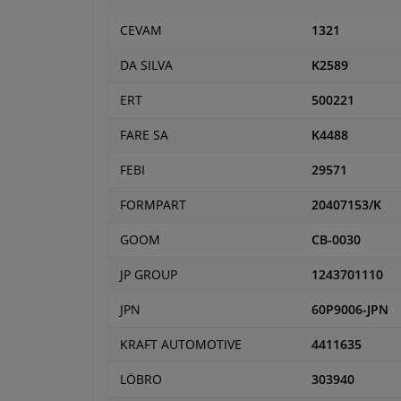
CEVAM
1321
DA SILVA
K2589
ERT
500221
FARE SA
K4488
FEBI
29571
FORMPART
20407153/K
GOOM
CB-0030
JP GROUP
1243701110
JPN
60P9006-JPN
KRAFT AUTOMOTIVE
4411635
LÖBRO
303940