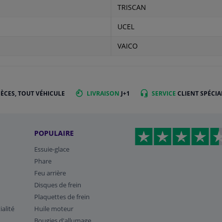
TRISCAN
UCEL
VAICO
IÈCES, TOUT VÉHICULE
LIVRAISON
J+1
SERVICE
CLIENT SPÉCIA
POPULAIRE
Essuie-glace
Phare
Feu arrière
Disques de frein
Plaquettes de frein
ialité
Huile moteur
Bougies d'allumage