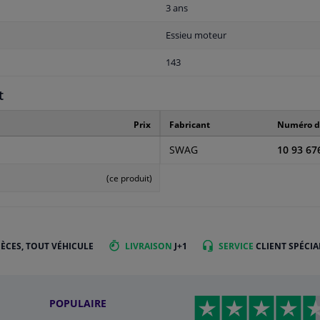
3 ans
Essieu moteur
143
t
Prix
Fabricant
Numéro de
SWAG
10 93 67
(ce produit)
IÈCES, TOUT VÉHICULE
LIVRAISON
J+1
SERVICE
CLIENT SPÉCIA
POPULAIRE