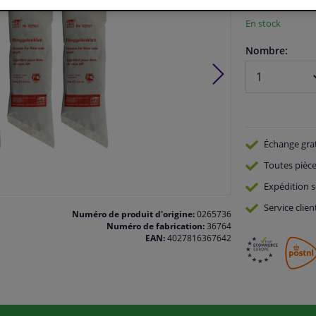
En stock
Nombre:
Échange gra
Toutes pièce
Expédition s
Service
clien
Numéro de produit d'origine:
0265736
Numéro de fabrication:
36764
EAN:
4027816367642