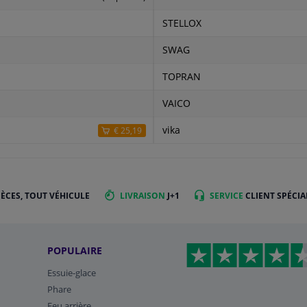
STELLOX
SWAG
TOPRAN
VAICO
vika
€ 25,19
IÈCES, TOUT VÉHICULE
LIVRAISON
J+1
SERVICE
CLIENT SPÉCIA
POPULAIRE
Essuie-glace
Phare
Feu arrière