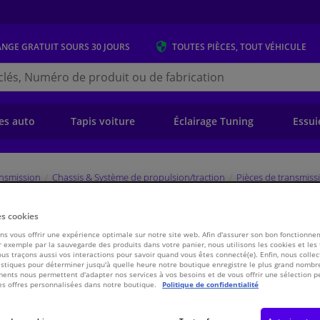
ANGE GRATUIT
SOURS 30 JOURS
TOUTES PIÈCES, TOUT VÉHICULE
r
s.be
e)
es auto
Tapis voiture
Éclairage Tuning
Essui
ansmission
Chassis & Système de propulsion/traction
Pièces de transmiss
es cookies
, arbre de commande 38333 FEBI
s vous offrir une expérience optimale sur notre site web. Afin d'assurer son bon fonctionne
 exemple par la sauvegarde des produits dans votre panier, nous utilisons les cookies et les
ous traçons aussi vos interactions pour savoir quand vous êtes connecté(e). Enfin, nous collec
stiques pour déterminer jusqu'à quelle heure notre boutique enregistre le plus grand nombre
€ 10,
80
TT
ents nous permettent d'adapter nos services à vos besoins et de vous offrir une sélection p
es offres personnalisées dans notre boutique.
Politique de confidentialité
Voir les spécific