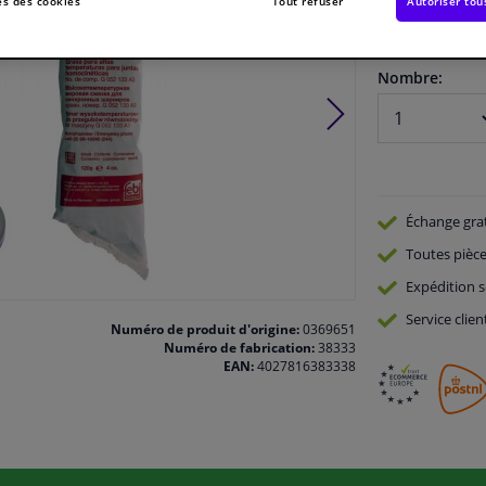
s des cookies
Tout refuser
Autoriser tou
En stock
Nombre:
Échange gra
Toutes pièce
Expédition s
Service
clien
Numéro de produit d'origine:
0369651
Numéro de fabrication:
38333
EAN:
4027816383338