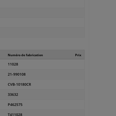
Numéro de fabrication
Prix
11028
21-990108
CVB-10180CR
33632
P462575
T411028