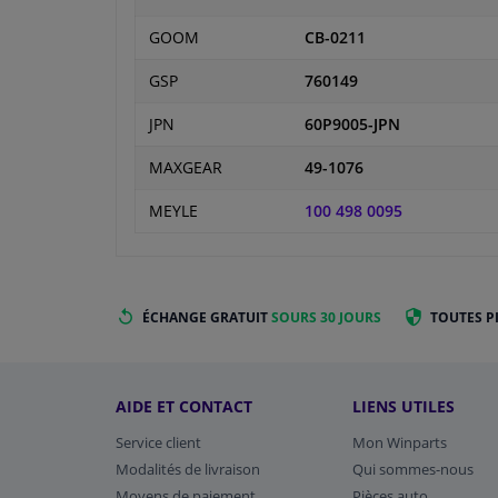
GOOM
CB-0211
GSP
760149
JPN
60P9005-JPN
MAXGEAR
49-1076
MEYLE
100 498 0095
ÉCHANGE GRATUIT
SOURS 30 JOURS
TOUTES P
AIDE ET CONTACT
LIENS UTILES
Service client
Mon Winparts
Modalités de livraison
Qui sommes-nous
Moyens de paiement
Pièces auto