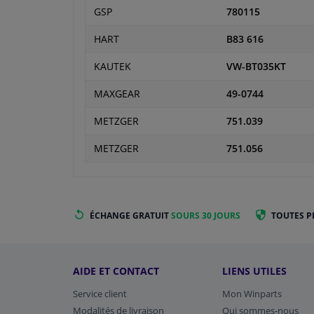
GSP
780115
HART
B83 616
KAUTEK
VW-BT035KT
MAXGEAR
49-0744
METZGER
751.039
METZGER
751.056
ÉCHANGE GRATUIT
SOURS 30 JOURS
TOUTES P
AIDE ET CONTACT
LIENS UTILES
Service client
Mon Winparts
Modalités de livraison
Qui sommes-nous