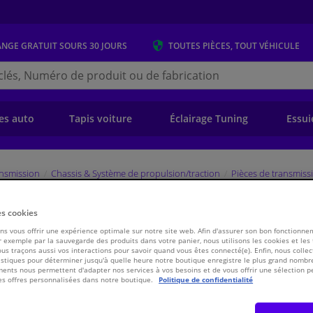
ANGE GRATUIT
SOURS 30 JOURS
TOUTES PIÈCES, TOUT VÉHICULE
r
s.be
e)
es auto
Tapis voiture
Éclairage Tuning
Essui
ansmission
Chassis & Système de propulsion/traction
Pièces de transmiss
es cookies
, arbre de commande 38347 FEBI
s vous offrir une expérience optimale sur notre site web. Afin d'assurer son bon fonctionne
 exemple par la sauvegarde des produits dans votre panier, nous utilisons les cookies et les
ous traçons aussi vos interactions pour savoir quand vous êtes connecté(e). Enfin, nous collec
stiques pour déterminer jusqu'à quelle heure notre boutique enregistre le plus grand nombre
€ 13,
58
TT
ents nous permettent d'adapter nos services à vos besoins et de vous offrir une sélection p
es offres personnalisées dans notre boutique.
Politique de confidentialité
Voir les spécific