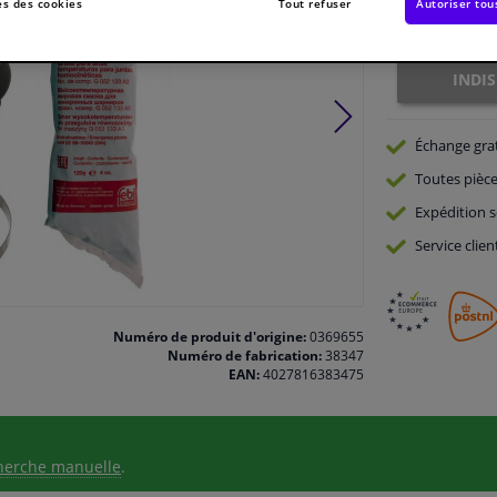
s des cookies
Tout refuser
Autoriser tou
Indisponible
INDI
Échange gra
Toutes pièce
Expédition s
Service
clien
Numéro de produit d'origine:
0369655
Numéro de fabrication:
38347
EAN:
4027816383475
herche manuelle
.