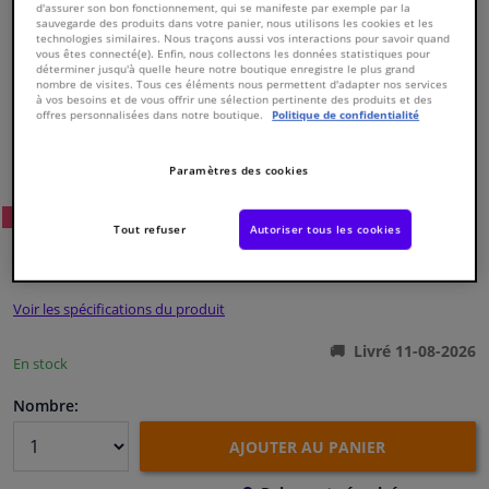
d'assurer son bon fonctionnement, qui se manifeste par exemple par la
sauvegarde des produits dans votre panier, nous utilisons les cookies et les
technologies similaires. Nous traçons aussi vos interactions pour savoir quand
Fenêtres & accessoires
vous êtes connecté(e). Enfin, nous collectons les données statistiques pour
déterminer jusqu'à quelle heure notre boutique enregistre le plus grand
nombre de visites. Tous ces éléments nous permettent d'adapter nos services
à vos besoins et de vous offrir une sélection pertinente des produits et des
Intérieur & ameublement
offres personnalisées dans notre boutique.
Politique de confidentialité
Numéro de produit d'origine:
0369662
Styling & Performance
Numéro de fabrication:
43797
Paramètres des cookies
EAN:
4027816437970
14
Prix conseillé: € 49,
Nettoyage & protection
WINPRICE
Tout refuser
Autoriser tous les cookies
€ 24,
69
TTC
Atelier & outils
Voir les spécifications du produit
Camping-car, moto & vélo
Livré 11-08-2026
En stock
Promotions et réductions
Nombre:
AJOUTER AU PANIER
Capteurs & électronique