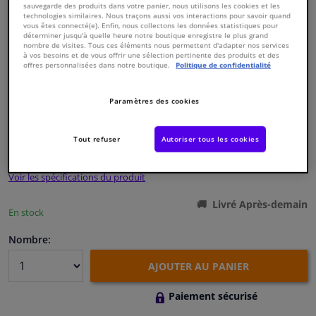
sauvegarde des produits dans votre panier, nous utilisons les cookies et les
technologies similaires. Nous traçons aussi vos interactions pour savoir quand
vous êtes connecté(e). Enfin, nous collectons les données statistiques pour
Fenêtres & accessoires
déterminer jusqu'à quelle heure notre boutique enregistre le plus grand
nombre de visites. Tous ces éléments nous permettent d'adapter nos services
à vos besoins et de vous offrir une sélection pertinente des produits et des
offres personnalisées dans notre boutique.
Politique de confidentialité
Intérieur & ameublement
Numéro de produit d'origine:
0326483
Paramètres des cookies
Styling & Performance
Numéro de fabrication:
ADM58170
EAN:
5050063098907
Tout refuser
Autoriser tous les cookies
€ 18,
64
Nettoyage & protection
TTC
Voir les spécifications du produit
Atelier & outils
Livré Après-demain
En stock
Camping-car, moto & vélo
Nombre:
Promotions et réductions
AJOUTER AU PANIER
Capteurs & électronique
Paiement sécurisé