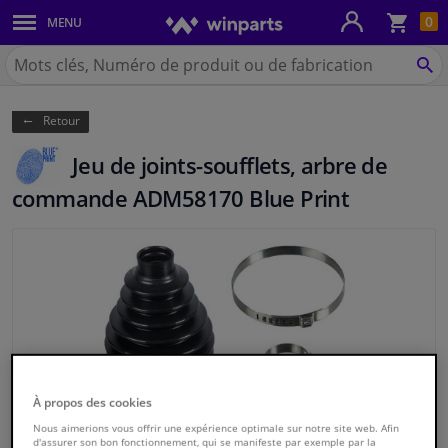
Pan
0
MENU
Carrosserie & tôles
Chercher
Winparts.be
CH
Feux & ampoules
(Wallonie)
Retour
Freinage
Jeu de joints-soufflets, arbre de
Système d'échappement
commande ADM58170 Blue Print
Châssis & transmission
Refroidissement & chauffage
Pièces moteur & accessoires
Filtres & liquides
À propos des cookies
Nous aimerions vous offrir une expérience optimale sur notre site web. Afin
Bagages & transport
d'assurer son bon fonctionnement, qui se manifeste par exemple par la