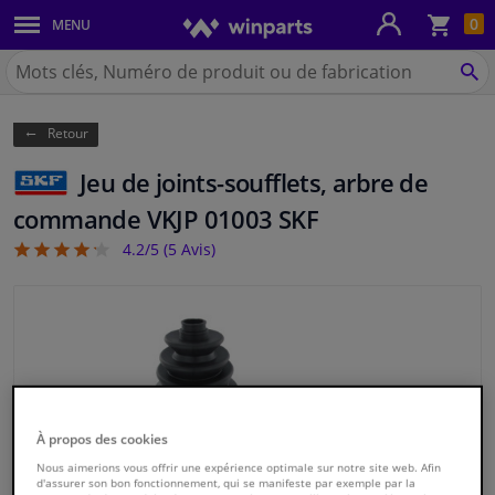
Pan
0
MENU
Carrosserie & tôles
Chercher
Winparts.be
CH
Feux & ampoules
(Wallonie)
Retour
Freinage
Jeu de joints-soufflets, arbre de
Système d'échappement
commande VKJP 01003 SKF
4.2/5 (
5
Avis)
4.2
Châssis & transmission
Refroidissement & chauffage
Pièces moteur & accessoires
Filtres & liquides
À propos des cookies
Nous aimerions vous offrir une expérience optimale sur notre site web. Afin
d'assurer son bon fonctionnement, qui se manifeste par exemple par la
Bagages & transport