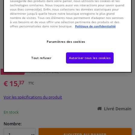
sauvegarde des produits dans votre panier, nous utilisons les cookies et les
technologies similaires. Nous traçons aussi vos interactions pour savoir quand
vous êtes connecté(e). Enfin, nous collectons les données statistiques pour
Fenêtres & accessoires
déterminer jusqu'à quelle heure notre boutique enregistre le plus grand
nombre de visites. Tous ces éléments nous permettent d'adapter nos services
à vos besoins et de vous offrir une sélection pertinente des produits et des
offres personnalisées dans notre boutique.
Politique de confidentialité
Intérieur & ameublement
Paramètres des cookies
Nettoyage & protection
Numéro de produit d'origine:
0486274
Numéro de fabrication:
VKJP 01003
Tout refuser
Autoriser tous les cookies
Atelier & outils
EAN:
7316574689668
19
Prix conseillé: € 28,
WINPRICE
Camping-car, moto & vélo
€ 15,
37
TTC
Promotions et réductions
Voir les spécifications du produit
Capteurs & électronique
Livré Demain
En stock
Nombre:
AJOUTER AU PANIER