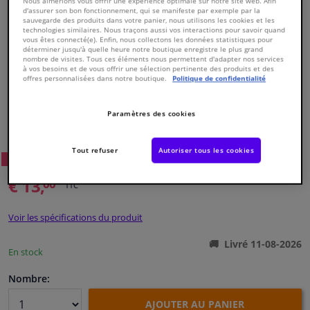
Nous aimerions vous offrir une expérience optimale sur notre site web. Afin
d'assurer son bon fonctionnement, qui se manifeste par exemple par la
sauvegarde des produits dans votre panier, nous utilisons les cookies et les
technologies similaires. Nous traçons aussi vos interactions pour savoir quand
Fenêtres & accessoires
vous êtes connecté(e). Enfin, nous collectons les données statistiques pour
déterminer jusqu'à quelle heure notre boutique enregistre le plus grand
nombre de visites. Tous ces éléments nous permettent d'adapter nos services
Intérieur & ameublement
à vos besoins et de vous offrir une sélection pertinente des produits et des
offres personnalisées dans notre boutique.
Politique de confidentialité
Styling & Performance
Paramètres des cookies
Numéro de produit d'origine:
0486280
Numéro de fabrication:
VKJP 01015
EAN:
7316575893606
Nettoyage & protection
Tout refuser
Autoriser tous les cookies
81
Prix conseillé: € 28,
WINPRICE
Atelier & outils
€ 13,
00
TTC
Camping-car, moto & vélo
Voir les spécifications du produit
Livré 11-08-2026
Promotions et réductions
En stock
Nombre:
Capteurs & électronique
AJOUTER AU PANIER