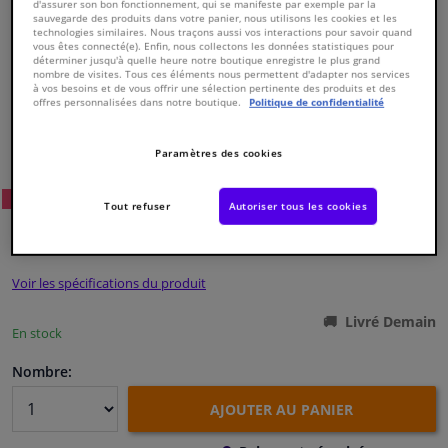
d'assurer son bon fonctionnement, qui se manifeste par exemple par la
sauvegarde des produits dans votre panier, nous utilisons les cookies et les
technologies similaires. Nous traçons aussi vos interactions pour savoir quand
Fenêtres & accessoires
vous êtes connecté(e). Enfin, nous collectons les données statistiques pour
déterminer jusqu'à quelle heure notre boutique enregistre le plus grand
nombre de visites. Tous ces éléments nous permettent d'adapter nos services
à vos besoins et de vous offrir une sélection pertinente des produits et des
Intérieur & ameublement
offres personnalisées dans notre boutique.
Politique de confidentialité
Numéro de produit d'origine:
0486283
Styling & Performance
Numéro de fabrication:
VKJP 01018
Paramètres des cookies
EAN:
7316575893903
30
Prix conseillé: € 17,
Nettoyage & protection
WINPRICE
Tout refuser
Autoriser tous les cookies
€ 11,
08
TTC
Atelier & outils
Voir les spécifications du produit
Camping-car, moto & vélo
Livré Demain
En stock
Promotions et réductions
Nombre:
AJOUTER AU PANIER
Capteurs & électronique