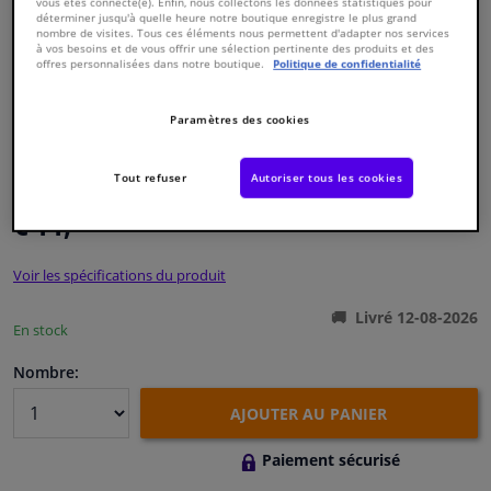
vous êtes connecté(e). Enfin, nous collectons les données statistiques pour
déterminer jusqu'à quelle heure notre boutique enregistre le plus grand
nombre de visites. Tous ces éléments nous permettent d'adapter nos services
Fenêtres & accessoires
à vos besoins et de vous offrir une sélection pertinente des produits et des
offres personnalisées dans notre boutique.
Politique de confidentialité
Intérieur & ameublement
Paramètres des cookies
Numéro de produit d'origine:
0486292
Styling & Performance
Numéro de fabrication:
VKJP 1017
Tout refuser
Autoriser tous les cookies
EAN:
7316572901625
€ 11,
62
Nettoyage & protection
TTC
Voir les spécifications du produit
Atelier & outils
Livré 12-08-2026
En stock
Camping-car, moto & vélo
Nombre:
Promotions et réductions
AJOUTER AU PANIER
Capteurs & électronique
Paiement sécurisé