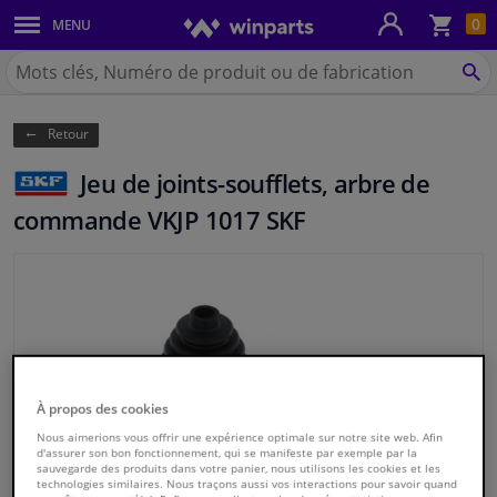
Pan
0
MENU
Carrosserie & tôles
Chercher
Winparts.be
CH
Feux & ampoules
(Wallonie)
Retour
Freinage
Jeu de joints-soufflets, arbre de
Système d'échappement
commande VKJP 1017 SKF
Châssis & transmission
Refroidissement & chauffage
Pièces moteur & accessoires
À propos des cookies
Filtres & liquides
Nous aimerions vous offrir une expérience optimale sur notre site web. Afin
d'assurer son bon fonctionnement, qui se manifeste par exemple par la
sauvegarde des produits dans votre panier, nous utilisons les cookies et les
technologies similaires. Nous traçons aussi vos interactions pour savoir quand
Bagages & transport