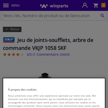
Pan
0
MENU
Carrosserie & tôles
Chercher
Winparts.be
CH
Feux & ampoules
(Wallonie)
Retour
Freinage
Jeu de joints-soufflets, arbre de
Système d'échappement
commande VKJP 1058 SKF
4/5 (
1
Commentaire client)
4
Châssis & transmission
Refroidissement & chauffage
Pièces moteur & accessoires
À propos des cookies
Filtres & liquides
Nous aimerions vous offrir une expérience optimale sur notre site web. Afin
d'assurer son bon fonctionnement, qui se manifeste par exemple par la
sauvegarde des produits dans votre panier, nous utilisons les cookies et les
technologies similaires. Nous traçons aussi vos interactions pour savoir quand
Bagages & transport