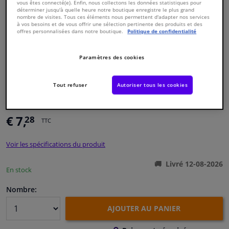
vous êtes connecté(e). Enfin, nous collectons les données statistiques pour
déterminer jusqu'à quelle heure notre boutique enregistre le plus grand
nombre de visites. Tous ces éléments nous permettent d'adapter nos services
Fenêtres & accessoires
à vos besoins et de vous offrir une sélection pertinente des produits et des
offres personnalisées dans notre boutique.
Politique de confidentialité
Intérieur & ameublement
Paramètres des cookies
Styling & Performance
Numéro de produit d'origine:
0486315
Tout refuser
Autoriser tous les cookies
Numéro de fabrication:
VKJP 1058
EAN:
7316572902035
Nettoyage & protection
€ 7,
28
TTC
Atelier & outils
Voir les spécifications du produit
Camping-car, moto & vélo
Livré 12-08-2026
En stock
Promotions et réductions
Nombre:
AJOUTER AU PANIER
Capteurs & électronique