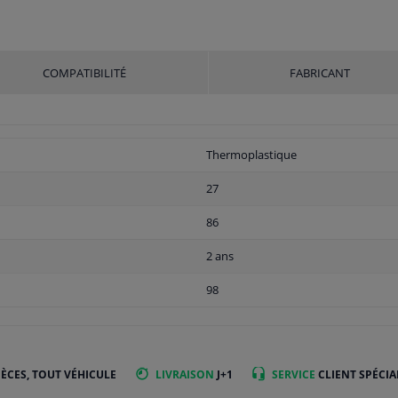
COMPATIBILITÉ
FABRICANT
Thermoplastique
27
86
2 ans
98
IÈCES, TOUT VÉHICULE
LIVRAISON
J+1
SERVICE
CLIENT SPÉCIA