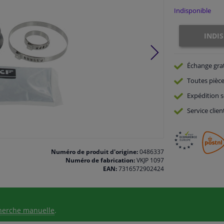
Indisponible
INDI
Échange gra
Toutes pièce
Expédition s
Service
clien
Numéro de produit d'origine:
0486337
Numéro de fabrication:
VKJP 1097
EAN:
7316572902424
herche manuelle
.