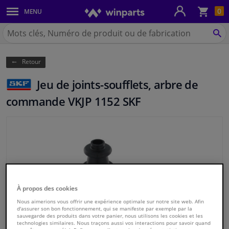
Pan
0
MENU
Carrosserie & tôles
Chercher
Winparts.be
CH
Feux & ampoules
(Wallonie)
Retour
Freinage
Jeu de joints-soufflets, arbre de
Système d'échappement
commande VKJP 1152 SKF
Châssis & transmission
Refroidissement & chauffage
Pièces moteur & accessoires
À propos des cookies
Filtres & liquides
Nous aimerions vous offrir une expérience optimale sur notre site web. Afin
d'assurer son bon fonctionnement, qui se manifeste par exemple par la
sauvegarde des produits dans votre panier, nous utilisons les cookies et les
technologies similaires. Nous traçons aussi vos interactions pour savoir quand
Bagages & transport