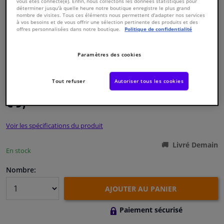
vous êtes connecté(e). Enfin, nous collectons les données statistiques pour
déterminer jusqu'à quelle heure notre boutique enregistre le plus grand
nombre de visites. Tous ces éléments nous permettent d'adapter nos services
Fenêtres & accessoires
à vos besoins et de vous offrir une sélection pertinente des produits et des
offres personnalisées dans notre boutique.
Politique de confidentialité
Intérieur & ameublement
Paramètres des cookies
Numéro de produit d'origine:
0486379
Styling & Performance
Numéro de fabrication:
VKJP 1152
Tout refuser
Autoriser tous les cookies
EAN:
7316573709541
€ 9,
17
Nettoyage & protection
TTC
Voir les spécifications du produit
Atelier & outils
Livré Demain
En stock
Camping-car, moto & vélo
Nombre:
Promotions et réductions
AJOUTER AU PANIER
Capteurs & électronique
Paiement sécurisé