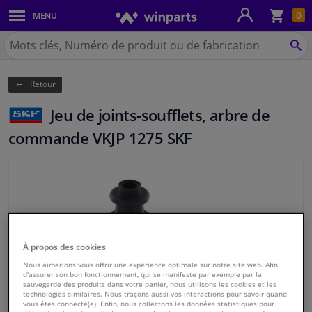
Pan
0
MENU
Carrosserie & tôles
Chercher
Winparts.be
CH
Feux & ampoules
(Wallonie)
Retour
Freinage
Jeu de joints-soufflets, arbre de
Système d'échappement
commande VKJP 1275 SKF
Châssis & transmission
Refroidissement & chauffage
Pièces moteur & accessoires
À propos des cookies
Nous aimerions vous offrir une expérience optimale sur notre site web. Afin
Filtres & liquides
d'assurer son bon fonctionnement, qui se manifeste par exemple par la
sauvegarde des produits dans votre panier, nous utilisons les cookies et les
technologies similaires. Nous traçons aussi vos interactions pour savoir quand
vous êtes connecté(e). Enfin, nous collectons les données statistiques pour
Bagages & transport