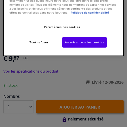
déterminer jusqu'à quelle heure notre boutique enregistre le plus grand
nombre de visites. Tous ces éléments nous permettent d'adapter nos services
à vos besoins et de vous offrir une sélection pertinente des produits et des
Fenêtres & accessoires
offres personnalisées dans notre boutique.
Politique de confidentialité
Intérieur & ameublement
Paramètres des cookies
Numéro de produit d'origine:
0486399
Styling & Performance
Tout refuser
Autoriser tous les cookies
Numéro de fabrication:
VKJP 1275
EAN:
7316574633296
€ 9,
87
Nettoyage & protection
TTC
Voir les spécifications du produit
Atelier & outils
Livré 12-08-2026
En stock
Camping-car, moto & vélo
Nombre:
Promotions et réductions
AJOUTER AU PANIER
Capteurs & électronique
Paiement sécurisé