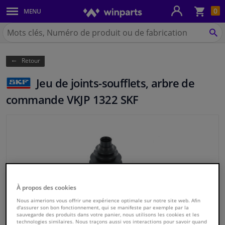
Pan
0
MENU
Carrosserie & tôles
Chercher
Winparts.be
CH
Feux & ampoules
(Wallonie)
Retour
Freinage
Jeu de joints-soufflets, arbre de
Système d'échappement
commande VKJP 1322 SKF
Châssis & transmission
Refroidissement & chauffage
Pièces moteur & accessoires
À propos des cookies
Filtres & liquides
Nous aimerions vous offrir une expérience optimale sur notre site web. Afin
d'assurer son bon fonctionnement, qui se manifeste par exemple par la
sauvegarde des produits dans votre panier, nous utilisons les cookies et les
Bagages & transport
technologies similaires. Nous traçons aussi vos interactions pour savoir quand