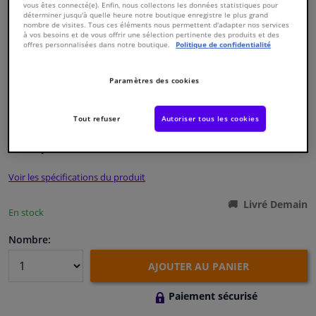
vous êtes connecté(e). Enfin, nous collectons les données statistiques pour
déterminer jusqu'à quelle heure notre boutique enregistre le plus grand
nombre de visites. Tous ces éléments nous permettent d'adapter nos services
Fenêtres & accessoires
à vos besoins et de vous offrir une sélection pertinente des produits et des
offres personnalisées dans notre boutique.
Politique de confidentialité
Intérieur & ameublement
Paramètres des cookies
Numéro de produit d'origine:
0486425
Nettoyage & protection
Numéro de fabrication:
VKJP 1322
EAN:
7316575055370
Tout refuser
Autoriser tous les cookies
€ 20,
62
Atelier & outils
TTC
Voir les spécifications du produit
Camping-car, moto & vélo
Livré Demain
En stock
Promotions et réductions
Nombre:
Capteurs & électronique
AJOUTER AU PANIER
Paiement sécurisé