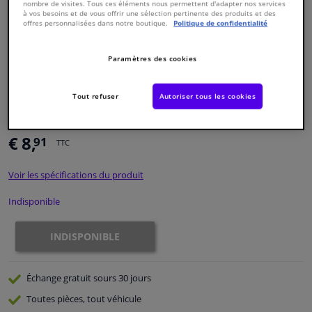
nombre de visites. Tous ces éléments nous permettent d'adapter nos services
à vos besoins et de vous offrir une sélection pertinente des produits et des
offres personnalisées dans notre boutique.
Politique de confidentialité
Fenêtres & accessoires
Paramètres des cookies
Intérieur & ameublement
Numéro de produit d'origine:
0486445
Tout refuser
Autoriser tous les cookies
Nettoyage & protection
Numéro de fabrication:
VKJP 1353
EAN:
7316575305161
€ 8,
91
Atelier & outils
TTC
Voir les spécifications du produit
Camping-car, moto & vélo
Indisponible
Promotions et réductions
INDISPONIBLE
Capteurs & électronique
Échange gratuit
sours 30 jours
Toutes pièces, tout véhicule