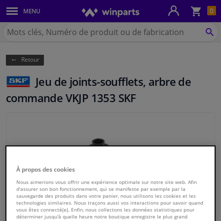
Pan
0
MENU
Carrosserie & tôles
Chercher
Winparts.be
CH
Feux & ampoules
(Wallonie)
Retour
Freinage
Jeu de joints-soufflets, arbre de
Système d'échappement
commande VKJP 1353 SKF
Châssis & transmission
Refroidissement & chauffage
Pièces moteur & accessoires
À propos des cookies
Nous aimerions vous offrir une expérience optimale sur notre site web. Afin
d'assurer son bon fonctionnement, qui se manifeste par exemple par la
Filtres & liquides
sauvegarde des produits dans votre panier, nous utilisons les cookies et les
technologies similaires. Nous traçons aussi vos interactions pour savoir quand
vous êtes connecté(e). Enfin, nous collectons les données statistiques pour
Bagages & transport
déterminer jusqu'à quelle heure notre boutique enregistre le plus grand