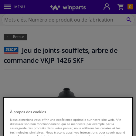
Pan
0
MENU
Carrosserie & tôles
Chercher
Winparts.be
CH
Feux & ampoules
(Wallonie)
Retour
Freinage
Jeu de joints-soufflets, arbre de
Système d'échappement
commande VKJP 1426 SKF
Châssis & transmission
Refroidissement & chauffage
Pièces moteur & accessoires
À propos des cookies
Filtres & liquides
Nous aimerions vous offrir une expérience optimale sur notre site web. Afin
d'assurer son bon fonctionnement, qui se manifeste par exemple par la
sauvegarde des produits dans votre panier, nous utilisons les cookies et les
technologies similaires. Nous traçons aussi vos interactions pour savoir quand
Bagages & transport