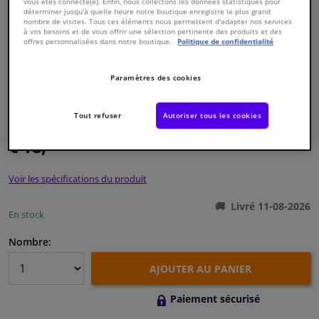
vous êtes connecté(e). Enfin, nous collectons les données statistiques pour
déterminer jusqu'à quelle heure notre boutique enregistre le plus grand
nombre de visites. Tous ces éléments nous permettent d'adapter nos services
Fenêtres & accessoires
à vos besoins et de vous offrir une sélection pertinente des produits et des
offres personnalisées dans notre boutique.
Politique de confidentialité
Intérieur & ameublement
Paramètres des cookies
Numéro de produit d'origine:
0486509
Styling & Performance
Numéro de fabrication:
VKJP 1426
Tout refuser
Autoriser tous les cookies
EAN:
7316575592905
€ 18,
73
Nettoyage & protection
TTC
Voir les spécifications du produit
Atelier & outils
Livré 11-08-2026
En stock
Camping-car, moto & vélo
Nombre:
Promotions et réductions
AJOUTER AU PANIER
Capteurs & électronique
Paiement sécurisé