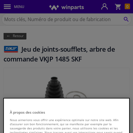
Pan
0
MENU
Carrosserie & tôles
Chercher
Winparts.be
CH
Feux & ampoules
(Wallonie)
Retour
Freinage
Jeu de joints-soufflets, arbre de
Système d'échappement
commande VKJP 1485 SKF
Châssis & transmission
Refroidissement & chauffage
Pièces moteur & accessoires
À propos des cookies
Filtres & liquides
Nous aimerions vous offrir une expérience optimale sur notre site web. Afin
d'assurer son bon fonctionnement, qui se manifeste par exemple par la
sauvegarde des produits dans votre panier, nous utilisons les cookies et les
Bagages & transport
technologies similaires. Nous traçons aussi vos interactions pour savoir quand