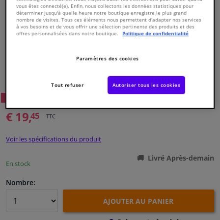
vous êtes connecté(e). Enfin, nous collectons les données statistiques pour
déterminer jusqu'à quelle heure notre boutique enregistre le plus grand
nombre de visites. Tous ces éléments nous permettent d'adapter nos services
Fenêtres & accessoires
à vos besoins et de vous offrir une sélection pertinente des produits et des
offres personnalisées dans notre boutique.
Politique de confidentialité
Intérieur & ameublement
Paramètres des cookies
Numéro de produit d'origine:
0486542
Styling & Performance
Numéro de fabrication:
VKJP 1485
EAN:
7316575846145
Tout refuser
Autoriser tous les cookies
12
Prix conseillé: € 34,
Nettoyage & protection
WINPRICE
€ 19,
45
TTC
Atelier & outils
Voir les spécifications du produit
Camping-car, moto & vélo
Livré Après-demain
En stock
Promotions et réductions
Nombre:
AJOUTER AU PANIER
Capteurs & électronique