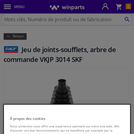
Pan
0
MENU
Carrosserie & tôles
Chercher
Winparts.be
CH
Feux & ampoules
(Wallonie)
Retour
Freinage
Jeu de joints-soufflets, arbre de
Système d'échappement
commande VKJP 3014 SKF
Châssis & transmission
Refroidissement & chauffage
Pièces moteur & accessoires
Filtres & liquides
À propos des cookies
Nous aimerions vous offrir une expérience optimale sur notre site web. Afin
d'assurer son bon fonctionnement, qui se manifeste par exemple par la
Bagages & transport