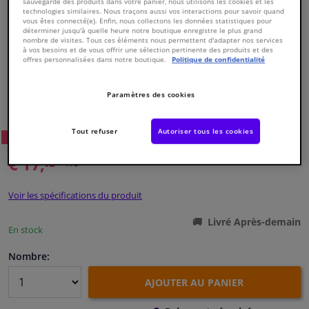
sauvegarde des produits dans votre panier, nous utilisons les cookies et les
technologies similaires. Nous traçons aussi vos interactions pour savoir quand
vous êtes connecté(e). Enfin, nous collectons les données statistiques pour
Fenêtres & accessoires
déterminer jusqu'à quelle heure notre boutique enregistre le plus grand
nombre de visites. Tous ces éléments nous permettent d'adapter nos services
à vos besoins et de vous offrir une sélection pertinente des produits et des
offres personnalisées dans notre boutique.
Politique de confidentialité
Intérieur & ameublement
Numéro de produit d'origine:
0486560
Paramètres des cookies
Styling & Performance
Numéro de fabrication:
VKJP 3014
EAN:
7316574467648
Tout refuser
Autoriser tous les cookies
59
Prix conseillé: € 27,
Nettoyage & protection
WINPRICE
€ 17,
13
TTC
Atelier & outils
Voir les spécifications du produit
Camping-car, moto & vélo
Livré Après-demain
En stock
Promotions et réductions
Nombre:
AJOUTER AU PANIER
Capteurs & électronique