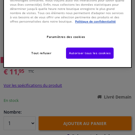
technologies similaires. Nous traçons aussi vos interactions pour savoir quand
vous êtes connecté(e). Enfin, nous collectons les données statistiques pour
déterminer jusqu'à quelle heure notre boutique enregistre le plus grand
Fenêtres & accessoires
nombre de visites. Tous ces éléments nous permettent d'adapter nos services
à vos besoins et de vous offrir une sélection pertinente des produits et des
offres personnalisées dans notre boutique.
Politique de confidentialité
Intérieur & ameublement
Paramètres des cookies
Numéro de produit d'origine:
0486564
Styling & Performance
Numéro de fabrication:
VKJP 3023
EAN:
7316574262113
Tout refuser
Autoriser tous les cookies
05
Prix conseillé: € 21,
Nettoyage & protection
WINPRICE
€ 11,
95
TTC
Atelier & outils
Voir les spécifications du produit
Camping-car, moto & vélo
Livré Demain
En stock
Promotions et réductions
Nombre:
AJOUTER AU PANIER
Capteurs & électronique