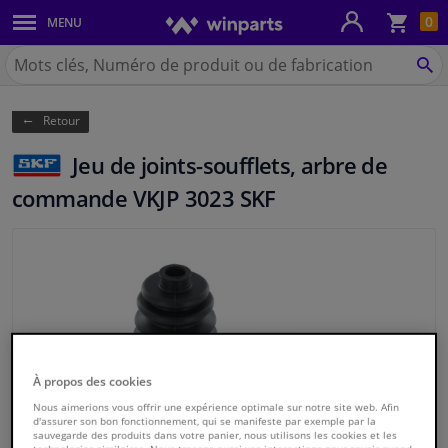
Pan
0
MENU
Carrosserie & tôles
Chercher
Winparts.be
CH
Feux & ampoules
(Wallonie)
Retour
Freinage
Jeu de joints-soufflets, arbre de
Système d'échappement
commande VKJP 3023 SKF
Châssis & transmission
Refroidissement & chauffage
Pièces moteur & accessoires
À propos des cookies
Filtres & liquides
Nous aimerions vous offrir une expérience optimale sur notre site web. Afin
d'assurer son bon fonctionnement, qui se manifeste par exemple par la
sauvegarde des produits dans votre panier, nous utilisons les cookies et les
Bagages & transport