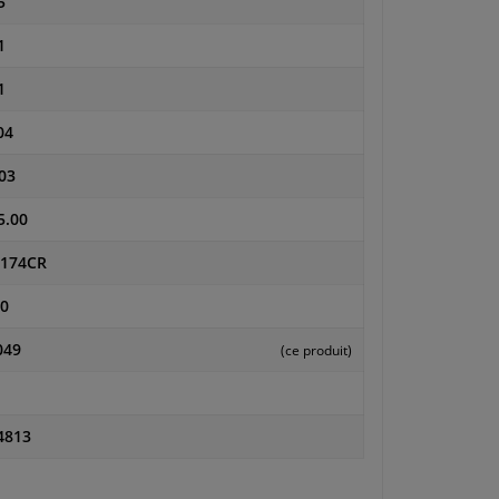
5
1
1
04
03
5.00
0174CR
0
049
(ce produit)
4813