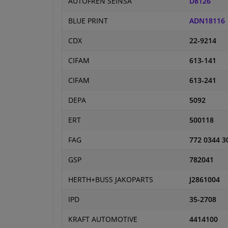
AUTOFREN SEINSA
D8126
BLUE PRINT
ADN18116
CDX
22-9214
CIFAM
613-141
CIFAM
613-241
DEPA
5092
ERT
500118
FAG
772 0344 3
GSP
782041
HERTH+BUSS JAKOPARTS
J2861004
IPD
35-2708
KRAFT AUTOMOTIVE
4414100