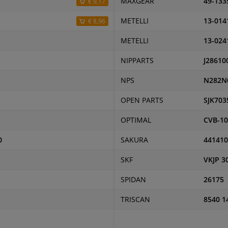
MAXGEAR
49-133
€ 9,17
METELLI
13-014
€ 8,96
METELLI
13-024
NIPPARTS
J28610
NPS
N282N
OPEN PARTS
SJK703
OPTIMAL
CVB-1
0
SAKURA
441410
SKF
VKJP 3
SPIDAN
26175
TRISCAN
8540 1