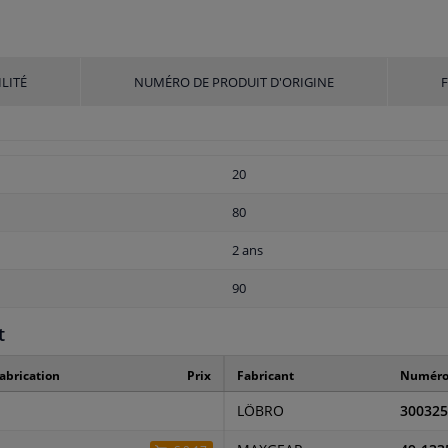
LITÉ
NUMÉRO DE PRODUIT D'ORIGINE
20
80
2 ans
90
t
abrication
Prix
Fabricant
Numéro 
LÖBRO
300325