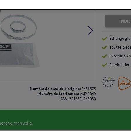
Indisponible
INDI
Échange gra
Toutes pièce
Expédition s
Service
clien
Numéro de produit d'origine:
0486575
Numéro de fabrication:
VKJP 3049
EAN:
7316574348053
herche manuelle
.