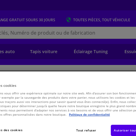
ANGE GRATUIT
SOURS 30 JOURS
TOUTES PIÈCES, TOUT VÉHICULE
r
s.be
e)
es auto
Tapis voiture
Éclairage Tuning
Essui
ansmission
Chassis & Système de propulsion/traction
Pièces de transmiss
es cookies
s vous offrir une expérience optimale sur notre site web. Afin d'assurer son bon fonctionne
, arbre de commande VKJP 3049 SKF
 exemple par la sauvegarde des produits dans votre panier, nous utilisons les cookies et les
ous traçons aussi vos interactions pour savoir quand vous êtes connecté(e). Enfin, nous collec
stiques pour déterminer jusqu'à quelle heure notre boutique enregistre le plus grand nombre
ents nous permettent d'adapter nos services à vos besoins et de vous offrir une sélection p
€ 7,
es offres personnalisées dans notre boutique.
Politique de confidentialité
28
TTC
s des cookies
Tout refuser
Autoriser tou
Voir les spécific