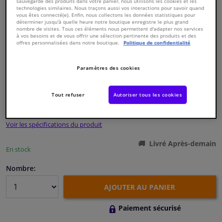
sauvegarde des produits dans votre panier, nous utilisons les cookies et les
technologies similaires. Nous traçons aussi vos interactions pour savoir quand
vous êtes connecté(e). Enfin, nous collectons les données statistiques pour
Fenêtres & accessoires
déterminer jusqu'à quelle heure notre boutique enregistre le plus grand
nombre de visites. Tous ces éléments nous permettent d'adapter nos services
à vos besoins et de vous offrir une sélection pertinente des produits et des
offres personnalisées dans notre boutique.
Politique de confidentialité
Intérieur & ameublement
Numéro de produit d'origine:
0123523
Paramètres des cookies
Nettoyage & protection
Numéro de fabrication:
03292
EAN:
4027816032922
Tout refuser
Autoriser tous les cookies
€ 4,
18
Atelier & outils
TTC
Voir les spécifications du produit
Camping-car, moto & vélo
Livré Après-demain
En stock
Promotions et réductions
Nombre:
Capteurs & électronique
AJOUTER AU PANIER
Paiement sécurisé