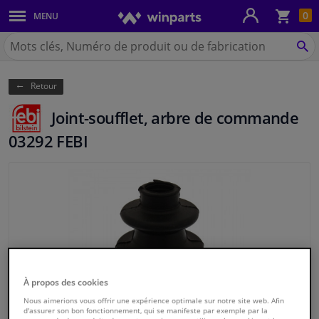
Pan
0
MENU
Carrosserie & tôles
Chercher
Winparts.be
CH
Feux & ampoules
(Wallonie)
Retour
Freinage
Joint-soufflet, arbre de commande
Système d'échappement
03292 FEBI
Châssis & transmission
Refroidissement & chauffage
Pièces moteur & accessoires
Filtres & liquides
À propos des cookies
Nous aimerions vous offrir une expérience optimale sur notre site web. Afin
d'assurer son bon fonctionnement, qui se manifeste par exemple par la
Bagages & transport