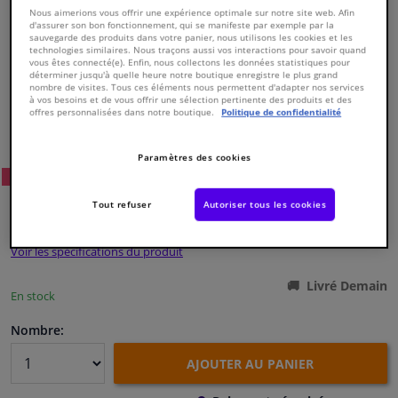
Nous aimerions vous offrir une expérience optimale sur notre site web. Afin
d'assurer son bon fonctionnement, qui se manifeste par exemple par la
sauvegarde des produits dans votre panier, nous utilisons les cookies et les
Fenêtres & accessoires
technologies similaires. Nous traçons aussi vos interactions pour savoir quand
vous êtes connecté(e). Enfin, nous collectons les données statistiques pour
déterminer jusqu'à quelle heure notre boutique enregistre le plus grand
Intérieur & ameublement
nombre de visites. Tous ces éléments nous permettent d'adapter nos services
à vos besoins et de vous offrir une sélection pertinente des produits et des
offres personnalisées dans notre boutique.
Politique de confidentialité
Numéro de produit d'origine:
0123638
Nettoyage & protection
Numéro de fabrication:
27111
EAN:
4027816271116
Paramètres des cookies
73
Prix conseillé: € 47,
Atelier & outils
WINPRICE
€ 20,
Tout refuser
Autoriser tous les cookies
72
TTC
Camping-car, moto & vélo
Voir les spécifications du produit
Promotions et réductions
Livré Demain
En stock
Capteurs & électronique
Nombre:
AJOUTER AU PANIER