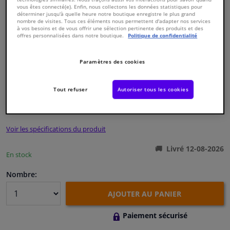
vous êtes connecté(e). Enfin, nous collectons les données statistiques pour
déterminer jusqu'à quelle heure notre boutique enregistre le plus grand
nombre de visites. Tous ces éléments nous permettent d'adapter nos services
Fenêtres & accessoires
à vos besoins et de vous offrir une sélection pertinente des produits et des
offres personnalisées dans notre boutique.
Politique de confidentialité
Intérieur & ameublement
Paramètres des cookies
Numéro de produit d'origine:
0123496
Styling & Performance
Numéro de fabrication:
27126
EAN:
4027816271260
Tout refuser
Autoriser tous les cookies
€ 9,
36
Nettoyage & protection
TTC
Voir les spécifications du produit
Atelier & outils
Livré 12-08-2026
En stock
Camping-car, moto & vélo
Nombre:
Promotions et réductions
AJOUTER AU PANIER
Capteurs & électronique
Paiement sécurisé