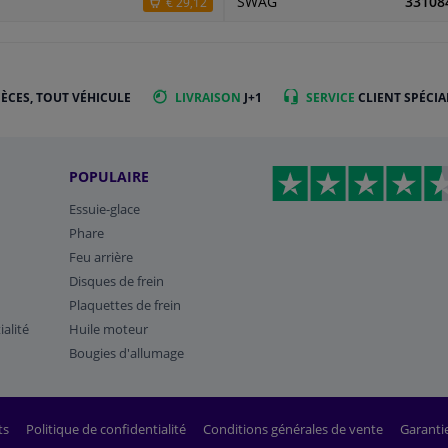
SWAG
33108
€ 29,12
IÈCES, TOUT VÉHICULE
LIVRAISON
J+1
SERVICE
CLIENT SPÉCIA
POPULAIRE
Essuie-glace
Phare
Feu arrière
Disques de frein
Plaquettes de frein
ialité
Huile moteur
Bougies d'allumage
ts
Politique de confidentialité
Conditions générales de vente
Garanti