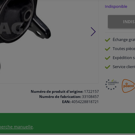
Indisponible
INDI
Échange gra
Toutes pièce
Expédition s
Service
clien
Numéro de produit d'origine:
1722157
Numéro de fabrication:
33108457
EAN:
4054228818721
herche manuelle
.