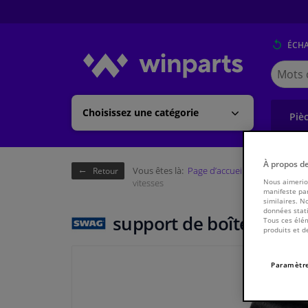
ÉCH
Cherche
Winpart
(Walloni
Choisissez une catégorie
Piè
À propos d
Vous êtes là:
Page d’accueil
Châssis & tr
Retour
vitesses
Nous aimerion
manifeste par
similaires. N
données stati
support de boîte de vit
Tous ces élém
produits et d
Paramètre