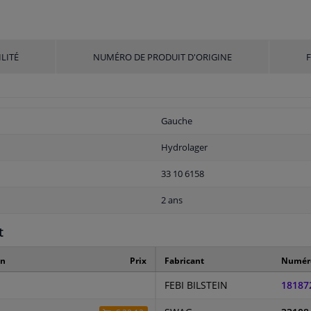
LITÉ
NUMÉRO DE PRODUIT D'ORIGINE
Gauche
Hydrolager
33 10 6158
2 ans
t
on
Prix
Fabricant
Numéro
FEBI BILSTEIN
18187