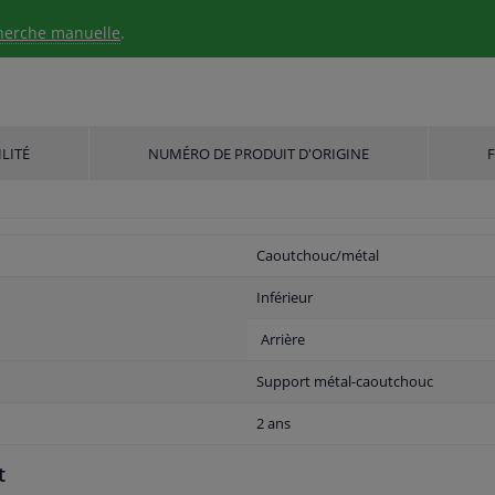
herche manuelle
.
LITÉ
NUMÉRO DE PRODUIT D'ORIGINE
Caoutchouc/métal
Inférieur
Arrière
Support métal-caoutchouc
2 ans
t