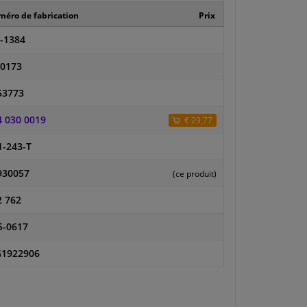
éro de fabrication
Prix
-1384
-0173
53773
4 030 0019
€ 29,77
1-243-T
930057
(ce produit)
2 762
5-0617
1922906