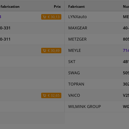
fabrication
Prix
Fabricant
Num
3
LYNXauto
ME
€ 30,13
0-331
MAXGEAR
40
0-311
METZGER
80
MEYLE
71
€ 30,49
SKT
4B
SWAG
50
TOPRAN
30
VAICO
V2
€ 32,65
S
WILMINK GROUP
WG