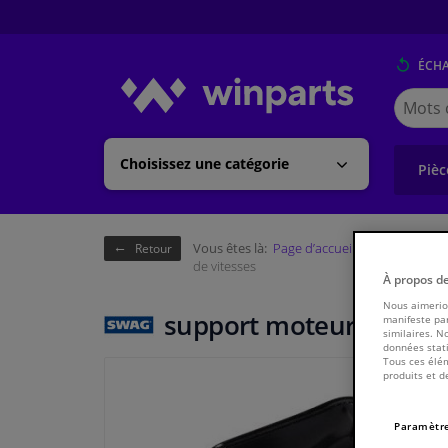
ÉCH
Cherche
Winpart
(Walloni
Choisissez une catégorie
Pièc
Vous êtes là:
Page d’accueil
Châssis & tr
Retour
de vitesses
À propos d
Nous aimerion
support moteur/boîte d
manifeste par
similaires. N
données stati
Tous ces élém
produits et d
Paramètre