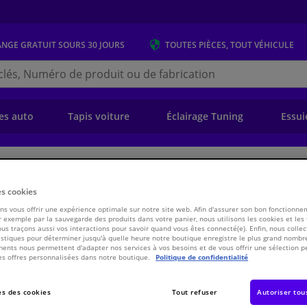
ANGE GRATUIT
SOURS 30 JOURS
TOUTES PIÈCES, TOUT VÉHICULE
r
s.be
e)
es auto
Tapis voiture
Éclairage Tuning
Essui
ansmission
Chassis & Système de propulsion/traction
Pièces de transmiss
es cookies
s vous offrir une expérience optimale sur notre site web. Afin d'assurer son bon fonctionne
e vitesses
 exemple par la sauvegarde des produits dans votre panier, nous utilisons les cookies et les
ous traçons aussi vos interactions pour savoir quand vous êtes connecté(e). Enfin, nous collec
stiques pour déterminer jusqu'à quelle heure notre boutique enregistre le plus grand nombre
ents nous permettent d'adapter nos services à vos besoins et de vous offrir une sélection p
es offres personnalisées dans notre boutique.
Politique de confidentialité
€ 33,
08
TT
s des cookies
Tout refuser
Autoriser tou
Voir les spécific