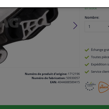
En stock
Nombre:
Échange gra
Toutes pièce
Expédition s
Service
clien
Numéro de produit d'origine:
1712196
Numéro de fabrication:
50930057
EAN:
4044688589415