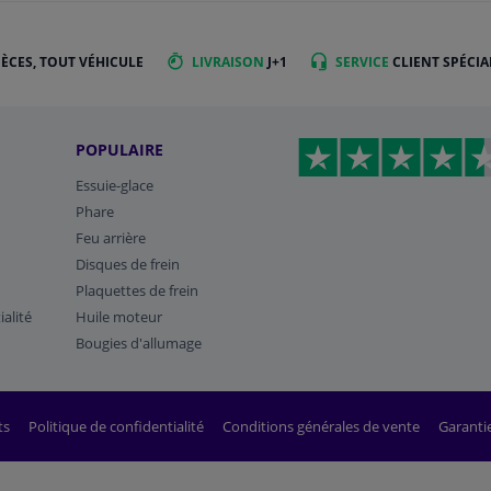
IÈCES, TOUT VÉHICULE
LIVRAISON
J+1
SERVICE
CLIENT SPÉCIA
POPULAIRE
Essuie-glace
Phare
Feu arrière
Disques de frein
Plaquettes de frein
ialité
Huile moteur
Bougies d'allumage
ts
Politique de confidentialité
Conditions générales de vente
Garanti