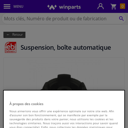
Pan
0
MENU
Carrosserie & tôles
Chercher
Winparts.be
CH
Feux & ampoules
(Wallonie)
Retour
Freinage
Suspension, boîte automatique
Système d'échappement
Châssis & transmission
Refroidissement & chauffage
Pièces moteur & accessoires
À propos des cookies
Filtres & liquides
Nous aimerions vous offrir une expérience optimale sur notre site web. Afin
d'assurer son bon fonctionnement, qui se manifeste par exemple par la
sauvegarde des produits dans votre panier, nous utilisons les cookies et les
technologies similaires. Nous traçons aussi vos interactions pour savoir quand
Bagages & transport
vous êtes connecté(e). Enfin, nous collectons les données statistiques pour