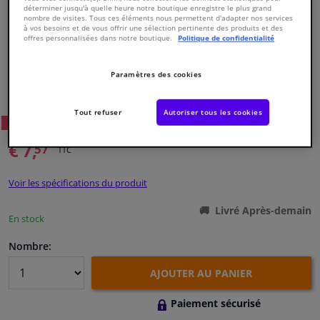
déterminer jusqu'à quelle heure notre boutique enregistre le plus grand
nombre de visites. Tous ces éléments nous permettent d'adapter nos services
à vos besoins et de vous offrir une sélection pertinente des produits et des
Fenêtres & accessoires
offres personnalisées dans notre boutique.
Politique de confidentialité
Intérieur & ameublement
Paramètres des cookies
Numéro de produit d'origine:
0119875
Numéro de fabrication:
07642
EAN:
4027816076421
Nettoyage & protection
Tout refuser
Autoriser tous les cookies
51
Prix conseillé: € 25,
WINPRICE
Atelier & outils
€ 7,
57
TTC
Camping-car, moto & vélo
Voir les spécifications du produit
Livré Après-demain
Promotions et réductions
En stock
Nombre:
Capteurs & électronique
AJOUTER AU PANIER
Paiement sécurisé